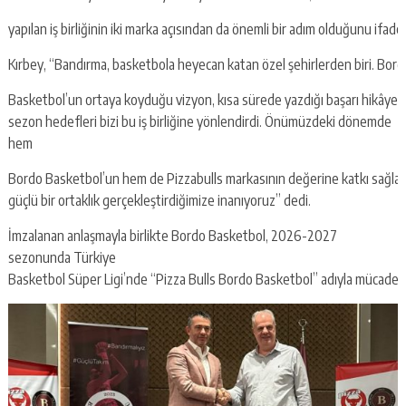
yapılan iş birliğinin iki marka açısından da önemli bir adım olduğunu ifade 
Kırbey, “Bandırma, basketbola heyecan katan özel şehirlerden biri. Bord
Basketbol’un ortaya koyduğu vizyon, kısa sürede yazdığı başarı hikâyesi
sezon hedefleri bizi bu iş birliğine yönlendirdi. Önümüzdeki dönemde
hem
Bordo Basketbol’un hem de Pizzabulls markasının değerine katkı sağla
güçlü bir ortaklık gerçekleştirdiğimize inanıyoruz” dedi.
İmzalanan anlaşmayla birlikte Bordo Basketbol, 2026-2027
sezonunda Türkiye
Basketbol Süper Ligi’nde “Pizza Bulls Bordo Basketbol” adıyla mücadel