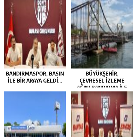
BANDIRMASPOR, BASIN
BÜYÜKŞEHİR,
İLE BİR ARAYA GELDİ…
ÇEVRESEL İZLEME
AĞINI BANDIRMA İLE
GÜÇLENDİRDİ…