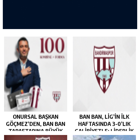
ONURSAL BAŞKAN
BAN BAN, LİG’İN İLK
GÖÇMEZ’DEN, BAN BAN
HAFTASINDA 3-0’LIK
TARAFTARINA BÜYÜK
GALİBİYETLE; LİDERLİK
JEST…
KOLTUĞUNDA…