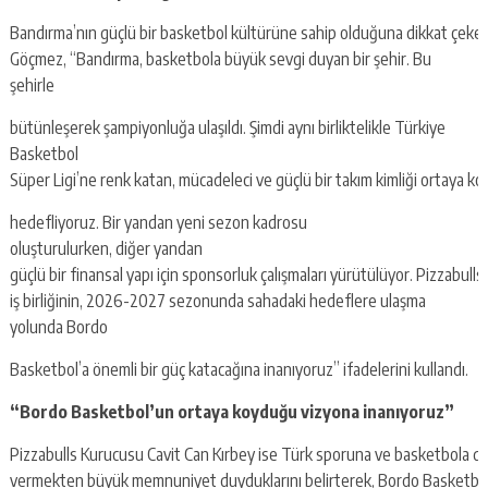
Bandırma’nın güçlü bir basketbol kültürüne sahip olduğuna dikkat çeke
Göçmez, “Bandırma, basketbola büyük sevgi duyan bir şehir. Bu
şehirle
bütünleşerek şampiyonluğa ulaşıldı. Şimdi aynı birliktelikle Türkiye
Basketbol
Süper Ligi’ne renk katan, mücadeleci ve güçlü bir takım kimliği ortaya k
hedefliyoruz. Bir yandan yeni sezon kadrosu
oluşturulurken, diğer yandan
güçlü bir finansal yapı için sponsorluk çalışmaları yürütülüyor. Pizzabulls 
iş birliğinin, 2026-2027 sezonunda sahadaki hedeflere ulaşma
yolunda Bordo
Basketbol’a önemli bir güç katacağına inanıyoruz” ifadelerini kullandı.
“Bordo
Basketbol’un
ortaya
koyduğu
vizyona
inanıyoruz”
Pizzabulls Kurucusu Cavit Can Kırbey ise Türk sporuna ve basketbola d
vermekten büyük memnuniyet duyduklarını belirterek, Bordo Basketbol