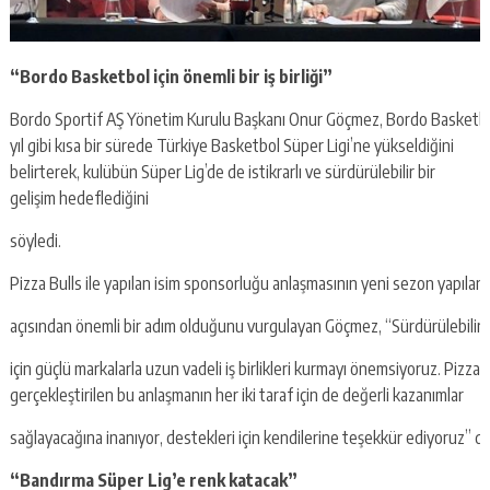
“Bordo
Basketbol
için
önemli
bir
iş
birliği”
Bordo Sportif AŞ Yönetim Kurulu Başkanı Onur Göçmez, Bordo Basketbol
yıl gibi kısa bir sürede Türkiye Basketbol Süper Ligi’ne yükseldiğini
belirterek, kulübün Süper Lig’de de istikrarlı ve sürdürülebilir bir
gelişim hedeflediğini
söyledi.
Pizza Bulls ile yapılan isim sponsorluğu anlaşmasının yeni sezon yapılan
açısından önemli bir adım olduğunu vurgulayan Göçmez, “Sürdürülebilir 
için güçlü markalarla uzun vadeli iş birlikleri kurmayı önemsiyoruz. Pizza B
gerçekleştirilen bu anlaşmanın her iki taraf için de değerli kazanımlar
sağlayacağına inanıyor, destekleri için kendilerine teşekkür ediyoruz” de
“Bandırma
Süper
Lig’e
renk
katacak”