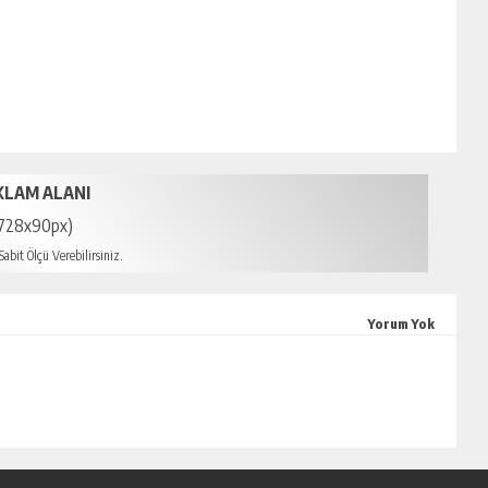
KLAM ALANI
728x90px)
abit Ölçü Verebilirsiniz.
 escort
Yorum Yok