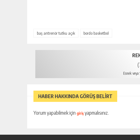
baş antrenör tutku açık
bordo basketbol
RE
(
Esnek veya S
mersin
HABER HAKKINDA GÖRÜŞ BELİRT
Yorum yapabilmek için
yapmalısınız.
giriş