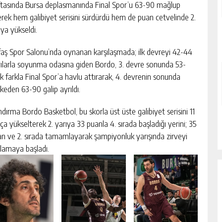
tasında Bursa deplasmanında Final Spor’u 63-90 mağlup
rek hem galibiyet serisini sürdürdü hem de puan cetvelinde 2.
aya yükseldi.
aş Spor Salonu’nda oynanan karşılaşmada; ilk devreyi 42-44
ılarla soyunma odasına giden Bordo, 3. devre sonunda 53-
lik farkla Final Spor’a havlu attırarak, 4. devrenin sonunda
keden 63-90 galip ayrıldı.
dırma Bordo Basketbol, bu skorla üst üste galibiyet serisini 11
a yükselterek 2. yarıya 33 puanla 4. sırada başladığı yerini; 35
n ve 2. sırada tamamlayarak şampiyonluk yarışında zirveyi
lamaya başladı.