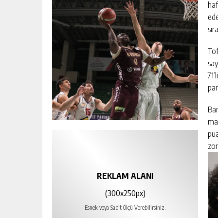
haf
ede
sır
Tof
say
71’
par
Ban
maç
pua
zor
REKLAM ALANI
(300x250px)
Esnek veya Sabit Ölçü Verebilirsiniz.