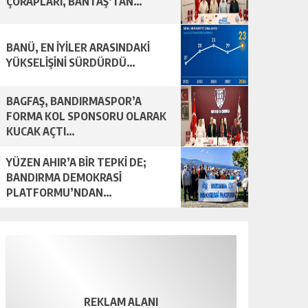
ÇORAPLARI, BANTAŞ’TAN…
BANÜ, EN İYİLER ARASINDAKİ
YÜKSELİŞİNİ SÜRDÜRDÜ…
BAGFAŞ, BANDIRMASPOR’A
FORMA KOL SPONSORU OLARAK
KUCAK AÇTI…
YÜZEN AHIR’A BİR TEPKİ DE;
BANDIRMA DEMOKRASİ
PLATFORMU’NDAN…
REKLAM ALANI