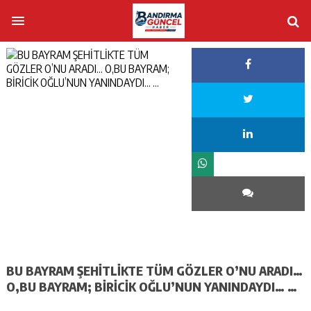
BU BAYRAM ŞEHİTLİKTE TÜM GÖZLER O’NU ARADI…
O,BU BAYRAM; BİRİCİK OĞLU’NUN YANINDAYDI… …