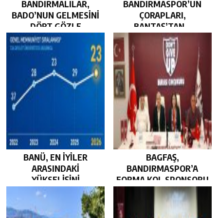
BANDIRMALILAR,
BANDIRMASPOR’UN
BADO’NUN GELMESİNİ
ÇORAPLARI,
DÖRT GÖZLE
BANTAŞ’TAN…
BEKLİYOR…
BANÜ, EN İYİLER
BAGFAŞ,
ARASINDAKİ
BANDIRMASPOR’A
YÜKSELİŞİNİ
FORMA KOL SPONSORU
SÜRDÜRDÜ…
OLARAK KUCAK AÇTI…