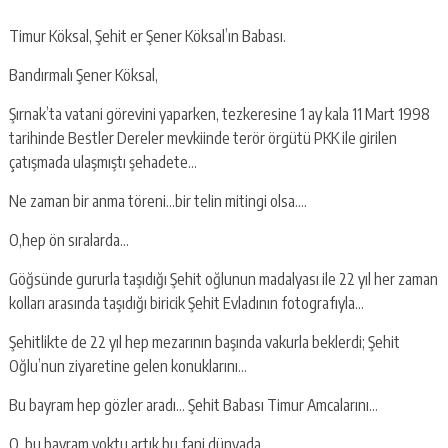
Timur Köksal, Şehit er Şener Köksal’ın Babası.
Bandırmalı Şener Köksal,
Şırnak’ta vatani görevini yaparken, tezkeresine 1 ay kala 11 Mart 1998
tarihinde Bestler Dereler mevkiinde terör örgütü PKK ile girilen
çatışmada ulaşmıştı şehadete…
Ne zaman bir anma töreni…bir telin mitingi olsa….
O,hep ön sıralarda…
Göğsünde gururla taşıdığı Şehit oğlunun madalyası ile 22 yıl her zaman
kolları arasında taşıdığı biricik Şehit Evladının fotografıyla…
Şehitlikte de 22 yıl hep mezarının başında vakurla beklerdi; Şehit
Oğlu’nun ziyaretine gelen konuklarını…
Bu bayram hep gözler aradı… Şehit Babası Timur Amcalarını…
O, bu bayram yoktu artık bu fani dünyada…