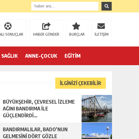
NLI SONUÇLAR
HABER GÖNDER
BURÇLAR
İLETİŞİM
SAĞLIK
ANNE-ÇOCUK
EĞİTİM
İLGİNİZİ ÇEKEBİLİR
BÜYÜKŞEHİR, ÇEVRESEL İZLEME
AĞINI BANDIRMA İLE
GÜÇLENDİRDİ…
BANDIRMALILAR, BADO’NUN
GELMESİNİ DÖRT GÖZLE