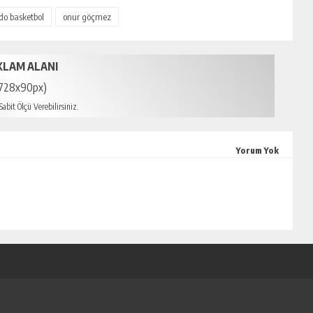
do basketbol
onur göçmez
KLAM ALANI
728x90px)
abit Ölçü Verebilirsiniz.
in escort
Yorum Yok