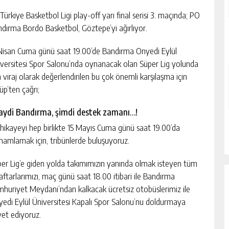
Türkiye Basketbol Ligi play-off yarı final serisi 3. maçında; PO
dırma Bordo Basketbol, Göztepe’yi ağırlıyor.
Nisan Cuma günü saat 19.00’de Bandırma Onyedi Eylül
versitesi Spor Salonu’nda oynanacak olan Süper Lig yolunda
 viraj olarak değerlendirilen bu çok önemli karşılaşma için
üp’ten çağrı;
aydi Bandırma, şimdi destek zamanı…!
hikayeyi hep birlikte 15 Mayıs Cuma günü saat 19.00’da
amlamak için, tribünlerde buluşuyoruz.
er Lig’e giden yolda takımımızın yanında olmak isteyen tüm
aftarlarımızı, maç günü saat 18.00 itibari ile Bandırma
huriyet Meydanı’ndan kalkacak ücretsiz otobüslerimiz ile
edi Eylül Üniversitesi Kapalı Spor Salonu’nu doldurmaya
et ediyoruz.