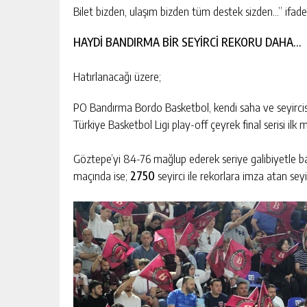
Bilet bizden, ulaşım bizden tüm destek sizden…” ifadele
HAYDİ BANDIRMA BİR SEYİRCİ REKORU DAHA…
Hatırlanacağı üzere;
PO Bandırma Bordo Basketbol, kendi saha ve seyirci
Türkiye Basketbol Ligi play-off çeyrek final serisi ilk
Göztepe’yi 84-76 mağlup ederek seriye galibiyetle başla
maçında ise;
2750
seyirci ile rekorlara imza atan sey