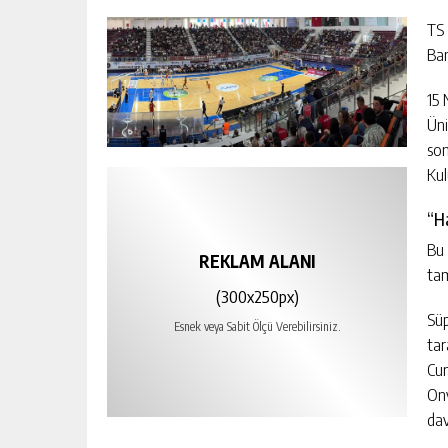
TS 
Ban
15 
Üni
son
Kul
“H
Bu 
REKLAM ALANI
tam
(300x250px)
Süp
Esnek veya Sabit Ölçü Verebilirsiniz.
tar
Cum
Ony
dav