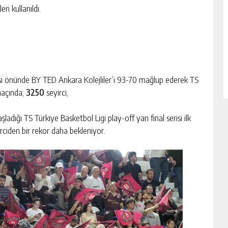
ri kullanıldı.
si önünde BY TED Ankara Kolejliler’i 93-70 mağlup ederek TS
 maçında;
3250
seyirci,
dığı TS Türkiye Basketbol Ligi play-off yarı final serisi ilk
irciden bir rekor daha bekleniyor.