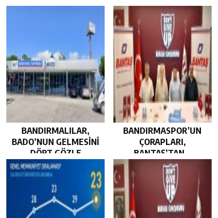
BANDIRMALILAR,
BANDIRMASPOR’UN
BADO’NUN GELMESİNİ
ÇORAPLARI,
DÖRT GÖZLE
BANTAŞ’TAN…
BEKLİYOR…