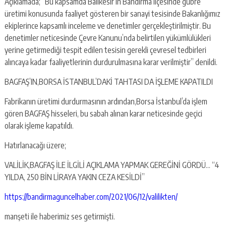
Açıklamada; “Bu kapsamda Balıkesir’in Bandırma ilçesinde gübre
üretimi konusunda faaliyet gösteren bir sanayi tesisinde Bakanlığımız
ekiplerince kapsamlı inceleme ve denetimler gerçekleştirilmiştir. Bu
denetimler neticesinde Çevre Kanunu’nda belirtilen yükümlülükleri
yerine getirmediği tespit edilen tesisin gerekli çevresel tedbirleri
alıncaya kadar faaliyetlerinin durdurulmasına karar verilmiştir” denildi.
BAGFAŞ’IN,BORSA İSTANBUL’DAKİ TAHTASI DA İŞLEME KAPATILDI
Fabrikanın üretimi durdurmasının ardından,Borsa İstanbul’da işlem
gören BAGFAŞ hisseleri, bu sabah alınan karar neticesinde geçici
olarak işleme kapatıldı.
Hatırlanacağı üzere;
VALİLİK,BAGFAŞ İLE İLGİLİ AÇIKLAMA YAPMAK GEREĞİNİ GÖRDÜ… “4
YILDA, 250 BİN LİRAYA YAKIN CEZA KESİLDİ”
https://bandirmaguncelhaber.com/2021/06/12/valilikten/
manşeti ile haberimiz ses getirmişti.