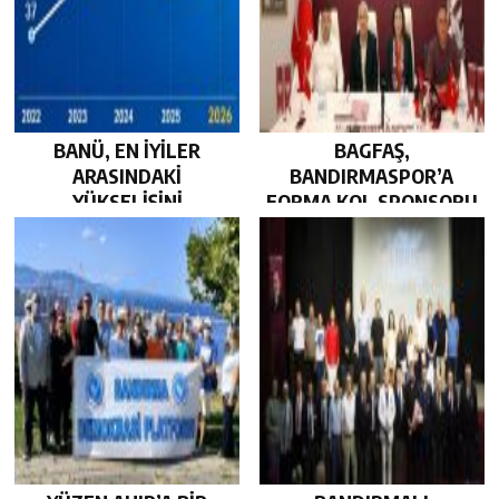
BANÜ, EN İYİLER
BAGFAŞ,
ARASINDAKİ
BANDIRMASPOR’A
YÜKSELİŞİNİ
FORMA KOL SPONSORU
SÜRDÜRDÜ…
OLARAK KUCAK AÇTI…