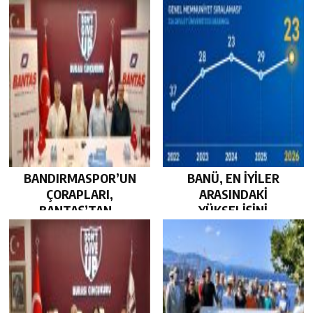
GÜÇLENDİRDİ…
BEKLİYOR…
BANDIRMASPOR’UN
BANÜ, EN İYİLER
ÇORAPLARI,
ARASINDAKİ
BANTAŞ’TAN…
YÜKSELİŞİNİ
SÜRDÜRDÜ…