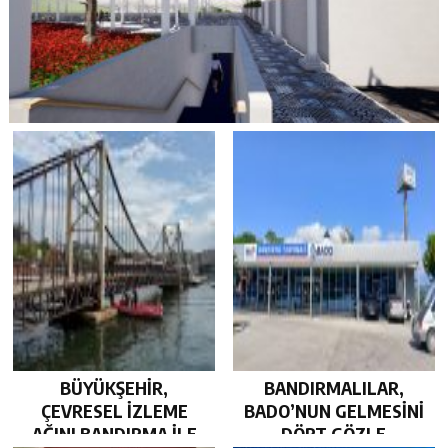
BÜYÜKŞEHİR,
BANDIRMALILAR,
ÇEVRESEL İZLEME
BADO’NUN GELMESİNİ
AĞINI BANDIRMA İLE
DÖRT GÖZLE