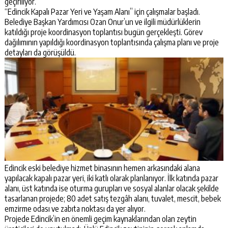
geçiriliyor.
“Edincik Kapalı Pazar Yeri ve Yaşam Alanı” için çalışmalar başladı.
Belediye Başkan Yardımcısı Ozan Onur’un ve ilgili müdürlüklerin
katıldığı proje koordinasyon toplantısı bugün gerçekleşti. Görev
dağılımının yapıldığı koordinasyon toplantısında çalışma planı ve proje
detayları da görüşüldü.
Edincik eski belediye hizmet binasının hemen arkasındaki alana
yapılacak kapalı pazar yeri, iki katlı olarak planlanıyor. İlk katında pazar
alanı, üst katında ise oturma gurupları ve sosyal alanlar olacak şekilde
tasarlanan projede; 80 adet satış tezgâh alanı, tuvalet, mescit, bebek
emzirme odası ve zabıta noktası da yer alıyor.
Projede Edincik’in en önemli geçim kaynaklarından olan zeytin