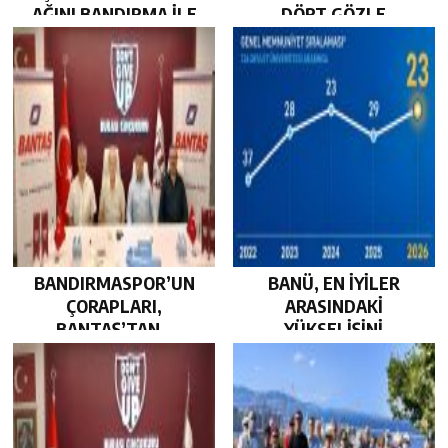
AĞINI BANDIRMA İLE
DÖRT GÖZLE
GÜÇLENDİRDİ…
BEKLİYOR…
BANDIRMASPOR’UN
BANÜ, EN İYİLER
ÇORAPLARI,
ARASINDAKİ
BANTAŞ’TAN…
YÜKSELİŞİNİ
SÜRDÜRDÜ…