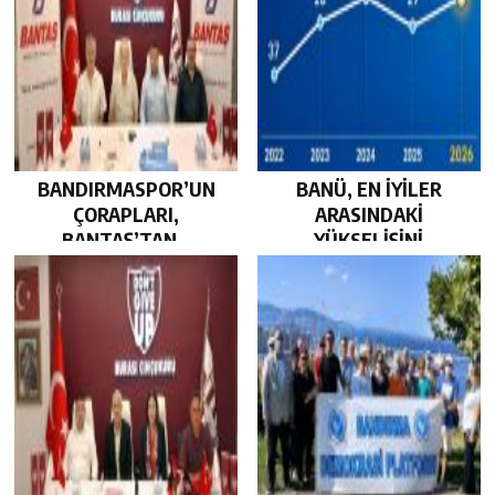
BANDIRMASPOR’UN
BANÜ, EN İYİLER
ÇORAPLARI,
ARASINDAKİ
BANTAŞ’TAN…
YÜKSELİŞİNİ
SÜRDÜRDÜ…