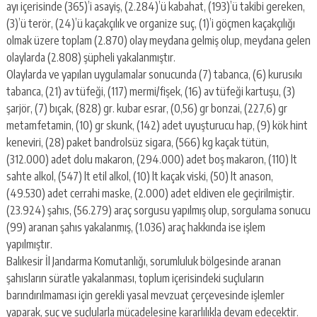
ayı içerisinde (365)’i asayiş, (2.284)’ü kabahat, (193)’ü takibi gereken,
(3)’ü terör, (24)’ü kaçakçılık ve organize suç, (1)’i göçmen kaçakçılığı
olmak üzere toplam (2.870) olay meydana gelmiş olup, meydana gelen
olaylarda (2.808) şüpheli yakalanmıştır.
Olaylarda ve yapılan uygulamalar sonucunda (7) tabanca, (6) kurusıkı
tabanca, (21) av tüfeği, (117) mermi/fişek, (16) av tüfeği kartuşu, (3)
şarjör, (7) bıçak, (828) gr. kubar esrar, (0,56) gr bonzai, (227,6) gr
metamfetamin, (10) gr skunk, (142) adet uyuşturucu hap, (9) kök hint
keneviri, (28) paket bandrolsüz sigara, (566) kg kaçak tütün,
(312.000) adet dolu makaron, (294.000) adet boş makaron, (110) lt
sahte alkol, (547) lt etil alkol, (10) lt kaçak viski, (50) lt anason,
(49.530) adet cerrahi maske, (2.000) adet eldiven ele geçirilmiştir.
(23.924) şahıs, (56.279) araç sorgusu yapılmış olup, sorgulama sonucu
(99) aranan şahıs yakalanmış, (1.036) araç hakkında ise işlem
yapılmıştır.
Balıkesir İl Jandarma Komutanlığı, sorumluluk bölgesinde aranan
şahısların süratle yakalanması, toplum içerisindeki suçluların
barındırılmaması için gerekli yasal mevzuat çerçevesinde işlemler
yaparak, suç ve suçlularla mücadelesine kararlılıkla devam edecektir.