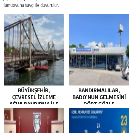
Kamuoyuna saygı ile duyurulur.
BÜYÜKŞEHİR,
BANDIRMALILAR,
ÇEVRESEL İZLEME
BADO’NUN GELMESİNİ
AĞINI BANDIRMA İLE
DÖRT GÖZLE
GÜÇLENDİRDİ…
BEKLİYOR…