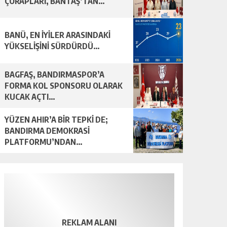
ÇORAPLARI, BANTAŞ’TAN…
BANÜ, EN İYİLER ARASINDAKİ
YÜKSELİŞİNİ SÜRDÜRDÜ…
BAGFAŞ, BANDIRMASPOR’A
FORMA KOL SPONSORU OLARAK
KUCAK AÇTI…
YÜZEN AHIR’A BİR TEPKİ DE;
BANDIRMA DEMOKRASİ
PLATFORMU’NDAN…
REKLAM ALANI