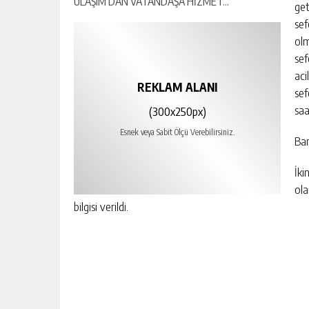
get
sef
olm
sef
aci
REKLAM ALANI
sef
saa
(300x250px)
Esnek veya Sabit Ölçü Verebilirsiniz.
Ban
İki
ola
bilgisi verildi.