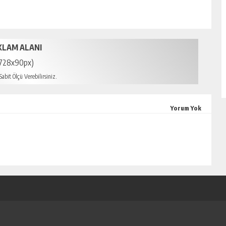
KLAM ALANI
728x90px)
abit Ölçü Verebilirsiniz.
mersin escort
Yorum Yok