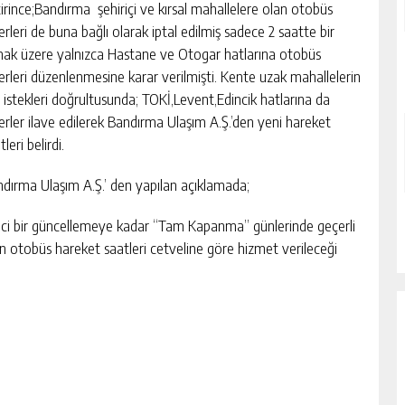
irince;Bandırma şehiriçi ve kırsal mahallelere olan otobüs
erleri de buna bağlı olarak iptal edilmiş sadece 2 saatte bir
ak üzere yalnızca Hastane ve Otogar hatlarına otobüs
erleri düzenlenmesine karar verilmişti. Kente uzak mahallelerin
l istekleri doğrultusunda; TOKİ,Levent,Edincik hatlarına da
erler ilave edilerek Bandırma Ulaşım A.Ş.’den yeni hareket
tleri belirdi.
dırma Ulaşım A.Ş.’ den yapılan açıklamada;
nci bir güncellemeye kadar “Tam Kapanma” günlerinde geçerli
n otobüs hareket saatleri cetveline göre hizmet verileceği