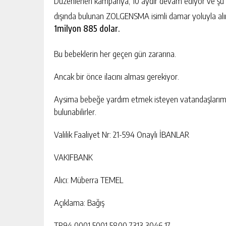
Düzenlenen kampanya, 10 aydır devam ediyor ve şu
dışında bulunan ZOLGENSMA isimli damar yoluyla alına
1milyon 885 dolar.
Bu bebeklerin her geçen gün zararına.
Ancak bir önce ilacını alması gerekiyor.
Aysima bebeğe yardım etmek isteyen vatandaşlarımız
bulunabilirler.
Valilik Faaliyet Nr: 21-594 Onaylı İBANLAR
VAKIFBANK
Alıcı: Müberra TEMEL
Açıklama: Bağış
TR94 0001 5001 5800 7313 3046 17