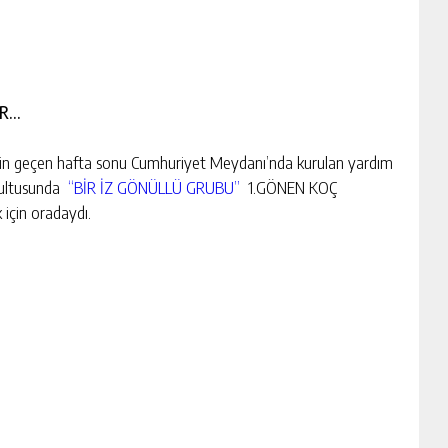
ER…
çin geçen hafta sonu Cumhuriyet Meydanı’nda kurulan yardım
rultusunda
“BİR İZ GÖNÜLLÜ GRUBU”
1.GÖNEN KOÇ
için oradaydı.