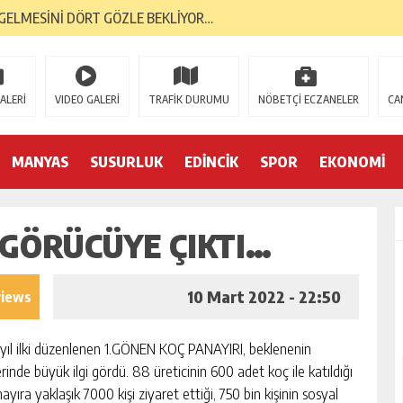
GELMESİNİ DÖRT GÖZLE BEKLİYOR…
RI, BANTAŞ’TAN…
 YÜKSELİŞİNİ SÜRDÜRDÜ…
ALERİ
VIDEO GALERİ
TRAFİK DURUMU
NÖBETÇİ ECZANELER
CA
ORMA KOL SPONSORU OLARAK KUCAK AÇTI…
E; BANDIRMA DEMOKRASİ PLATFORMU’NDAN…
MANYAS
SUSURLUK
EDİNCİK
SPOR
EKONOMİ
TK’LAR AYAKTA… İLK TEPKİ KENT KONSEYİ’NDEN…
 GÖRÜCÜYE ÇIKTI…
S GAZİLERİNE 52 YIL SONRA AHD-İ VEFA…
İK YILINDA; 2 BİN 226 MEZUN…
10 Mart 2022 - 22:50
views
YA 2. GENÇLİK MERKEZİ…
yıl ilki düzenlenen 1.GÖNEN KOÇ PANAYIRI, beklenenin
rinde büyük ilgi gördü. 88 üreticinin 600 adet koç ile katıldığı
ayıra yaklaşık 7000 kişi ziyaret ettiği, 750 bin kişinin sosyal