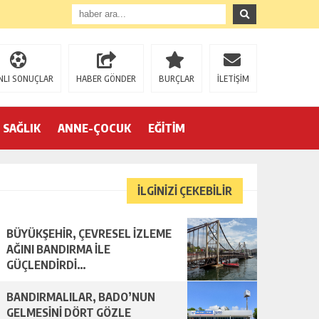
NLI SONUÇLAR
HABER GÖNDER
BURÇLAR
İLETİŞİM
SAĞLIK
ANNE-ÇOCUK
EĞİTİM
İLGİNİZİ ÇEKEBİLİR
BÜYÜKŞEHİR, ÇEVRESEL İZLEME
AĞINI BANDIRMA İLE
GÜÇLENDİRDİ…
BANDIRMALILAR, BADO’NUN
GELMESİNİ DÖRT GÖZLE