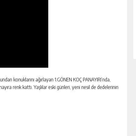
rubundan konuklarını ağırlayan 1.GÖNEN KOÇ PANAYIRI’nda,
ayıra renk kattı. Yaşlılar eski günleri, yeni nesil de dedelerinin