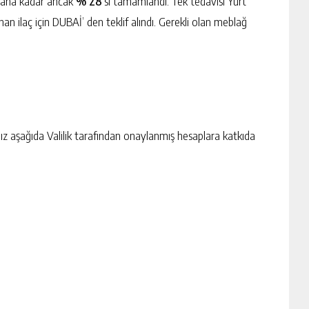
 ana kadar ancak
% 28’
si tamamlandı. Tek tedavisi Yurt
n ilaç için DUBAİ’ den teklif alındı. Gerekli olan meblağ
 aşağıda Valilik tarafından onaylanmış hesaplara katkıda