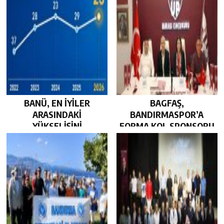
BANÜ, EN İYİLER
BAGFAŞ,
ARASINDAKİ
BANDIRMASPOR’A
YÜKSELİŞİNİ
FORMA KOL SPONSORU
SÜRDÜRDÜ…
OLARAK KUCAK AÇTI…