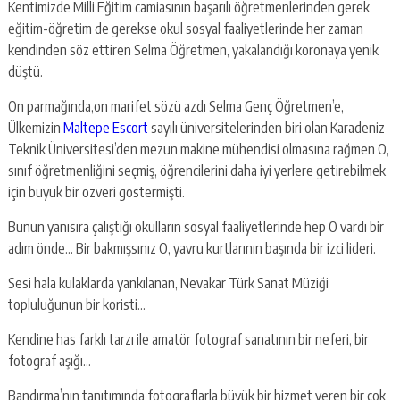
Kentimizde Milli Eğitim camiasının başarılı öğretmenlerinden gerek
eğitim-öğretim de gerekse okul sosyal faaliyetlerinde her zaman
kendinden söz ettiren Selma Öğretmen, yakalandığı koronaya yenik
düştü.
On parmağında,on marifet sözü azdı Selma Genç Öğretmen’e,
Ülkemizin
Maltepe Escort
sayılı üniversitelerinden biri olan Karadeniz
Teknik Üniversitesi’den mezun makine mühendisi olmasına rağmen O,
sınıf öğretmenliğini seçmiş, öğrencilerini daha iyi yerlere getirebilmek
için büyük bir özveri göstermişti.
Bunun yanısıra çalıştığı okulların sosyal faaliyetlerinde hep O vardı bir
adım önde… Bir bakmışsınız O, yavru kurtlarının başında bir izci lideri.
Sesi hala kulaklarda yankılanan, Nevakar Türk Sanat Müziği
topluluğunun bir koristi…
Kendine has farklı tarzı ile amatör fotograf sanatının bir neferi, bir
fotograf aşığı…
Bandırma’nın tanıtımında fotograflarla büyük bir hizmet veren bir çok