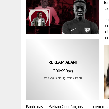
for
ko
Her
par
art
anl
REKLAM ALANI
(300x250px)
Esnek veya Sabit Ölçü Verebilirsiniz.
Bandırmaspor Başkanı Onur Göçmez, golcü oyuncuları Ph