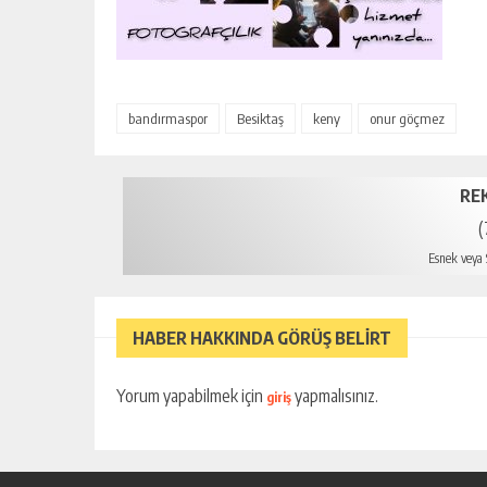
bandırmaspor
Besiktaş
keny
onur göçmez
RE
(
Esnek veya S
mersin e
HABER HAKKINDA GÖRÜŞ BELİRT
Yorum yapabilmek için
yapmalısınız.
giriş