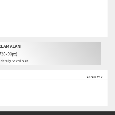
KLAM ALANI
728x90px)
abit Ölçü Verebilirsiniz.
scort
Yorum Yok