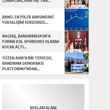
ÇORAPLARI, BANTAŞ’TAN…
BANÜ, EN İYİLER ARASINDAKİ
YÜKSELİŞİNİ SÜRDÜRDÜ…
BAGFAŞ, BANDIRMASPOR’A
FORMA KOL SPONSORU OLARAK
KUCAK AÇTI…
YÜZEN AHIR’A BİR TEPKİ DE;
BANDIRMA DEMOKRASİ
PLATFORMU’NDAN…
REKLAM ALANI