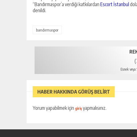
“Bandırmaspor’a verdiği katkılardan
Escort İstanbul
dola
denildi.
bandırmaspor
RE
(
Esnek veya S
mersi
HABER HAKKINDA GÖRÜŞ BELİRT
Yorum yapabilmek için
yapmalısınız.
giriş