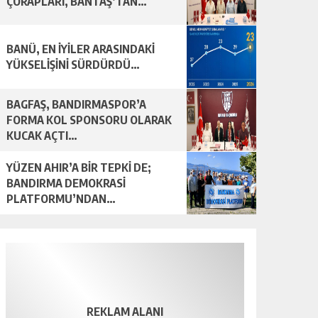
ÇORAPLARI, BANTAŞ’TAN…
BANÜ, EN İYİLER ARASINDAKİ
YÜKSELİŞİNİ SÜRDÜRDÜ…
BAGFAŞ, BANDIRMASPOR’A
FORMA KOL SPONSORU OLARAK
KUCAK AÇTI…
YÜZEN AHIR’A BİR TEPKİ DE;
BANDIRMA DEMOKRASİ
PLATFORMU’NDAN…
REKLAM ALANI