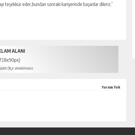
yı teşekkür eder,bundan sonraki kariyerinde başarılar dileriz.”
KLAM ALANI
728x90px)
abit Ölçü Verebilirsiniz.
n escort
Yorum Yok