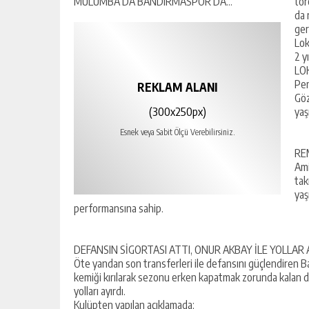
tör
da 
ger
Lok
2 y
LO
Pen
REKLAM ALANI
Göz
(300x250px)
yaş
Esnek veya Sabit Ölçü Verebilirsiniz.
RE
Ami
tak
yaş
performansına sahip.
DEFANSIN SİGORTASI ATTI, ONUR AKBAY İLE YOLLAR 
Öte yandan son transferleri ile defansını güçlendiren B
kemiği kırılarak sezonu erken kapatmak zorunda kalan de
yolları ayırdı.
Kulüpten yapılan açıklamada;