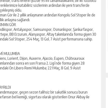
eninde; transferlerin yüzde 95’ini tamamladıklarını, bir iki futbolcu
renklerimize katabiliriz sözlerinin ardından iki yeni transferde
çekleşmiş oldu.
man Gör ile 2 yıllık anlaşmanın ardından Kongolu Sol Stoper ile de
ıllık anlaşma sağlandı.
KMAN GÖR
dikspor, Antalyaspor, Samsunspor, Osmanlıspor, Şanlıurfaspor,
tepe, BB Erzurum, Alanyaspor, Altay takımlarında forma giyen 30
ındaki Sol Stoper, 254 Maç, 13 Gol, 7 Asist performansına sahip.
Mİ MULUMBA
ens, Lorient, Dijon, Auxerre, Ajaccio, Eupen, Châteauroux
ımlarından sonra en son Fransa 2. Ligi’nde forma giyen 28
ındaki Ön Libero Remi Mulumba; 221 Maç, 8 Gol, 9 Asist
AYRILDI
andırmaspor, geçen sezon talihsiz bir sakatlık sonucu burun
fansın bel kemiği, sigortası olarak gösterilen Onur Akbay ile