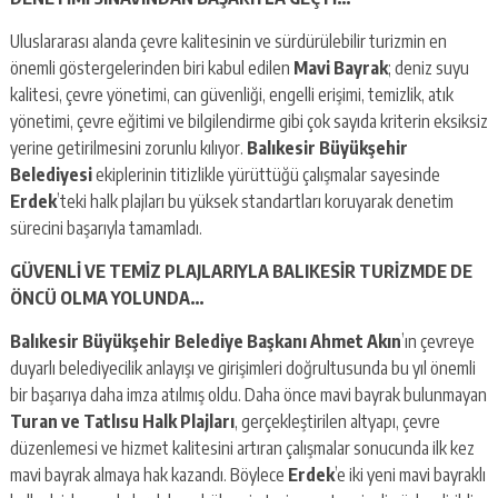
Uluslararası alanda çevre kalitesinin ve sürdürülebilir turizmin en
önemli göstergelerinden biri kabul edilen
Mavi Bayrak
; deniz suyu
kalitesi, çevre yönetimi, can güvenliği, engelli erişimi, temizlik, atık
yönetimi, çevre eğitimi ve bilgilendirme gibi çok sayıda kriterin eksiksiz
yerine getirilmesini zorunlu kılıyor.
Balıkesir Büyükşehir
Belediyesi
ekiplerinin titizlikle yürüttüğü çalışmalar sayesinde
Erdek
’teki halk plajları bu yüksek standartları koruyarak denetim
sürecini başarıyla tamamladı.
GÜVENLİ VE TEMİZ PLAJLARIYLA BALIKESİR TURİZMDE DE
ÖNCÜ
OLMA YOLUNDA…
Balıkesir Büyükşehir Belediye Başkanı Ahmet Akın
’ın çevreye
duyarlı belediyecilik anlayışı ve girişimleri doğrultusunda bu yıl önemli
bir başarıya daha imza atılmış oldu. Daha önce mavi bayrak bulunmayan
Turan ve Tatlısu Halk Plajları
, gerçekleştirilen altyapı, çevre
düzenlemesi ve hizmet kalitesini artıran çalışmalar sonucunda ilk kez
mavi bayrak almaya hak kazandı. Böylece
Erdek
’e iki yeni mavi bayraklı