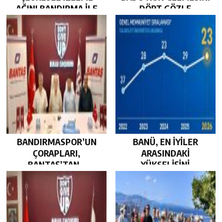
AĞINI BANDIRMA İLE
DÖRT GÖZLE
GÜÇLENDİRDİ…
BEKLİYOR…
BANDIRMASPOR’UN
BANÜ, EN İYİLER
ÇORAPLARI,
ARASINDAKİ
BANTAŞ’TAN…
YÜKSELİŞİNİ
SÜRDÜRDÜ…