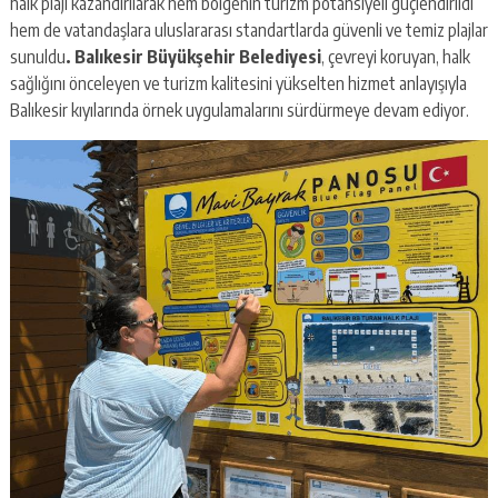
halk plajı kazandırılarak hem bölgenin turizm potansiyeli güçlendirildi
hem de vatandaşlara uluslararası standartlarda güvenli ve temiz plajlar
sunuldu
. Balıkesir Büyükşehir Belediyesi
, çevreyi koruyan, halk
sağlığını önceleyen ve turizm kalitesini yükselten hizmet anlayışıyla
Balıkesir kıyılarında örnek uygulamalarını sürdürmeye devam ediyor.