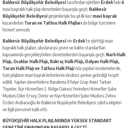
Balıkesir Büyükşehir Belediyesi
tarafından işletilen
Erdek
’teki
6
mavi bayraklı halk plajı denetimleri başarıyla geçti.
Balıkesir
Büyükşehir Belediyesi
girişimleriyle bu yıl ilk kez
mavi bayrak
kazandırılan
Turan ve Tatlısu Halk Plajları
da bölge turizmine
hizmet verecek.
Balıkesir Büyükşehir Belediyesi
’nin
Erdek
’te işlettiği mavi
bayraklı halk plajları, uluslararası çevre ve kalite standartları
kapsamında gerçekleştirilen denetimlerden başarıyla geçti.
Narlı Halk
Plajı, Ocaklar Halk Plajı, Bakraç Halk Plajı, Dalyan Halk Plajı,
Turan Halk Plajı ve Tatlısu Halk Plajı
’nda yapılan incelemelerde,
tüm plajların mavi bayrak kriterlerini eksiksiz yerine getirdiği tespit
edildi. Yapılan denetimlere Bandırma İtfaiye Grup Amiri Tarkan
Tepeler, İlçe Hizmetleri 2. Bölge Dairesi Yerinden Hizmetler Şube
Müdürü Diler Ersoy, Deniz ve Kıyı Hizmetleri Şube Müdürü Zehra
Özden Arabacıoğlu ile Balıkesir Büyükşehir Belediyesi zabıta ekipleri
ve ilgili personel eşlik etti.
BÜYÜKŞEHİR HALK PLAJLARINDA YÜKSEK STANDART
DENETİMİ SINAVINDAN BAŞARIYLA GEÇTİ…