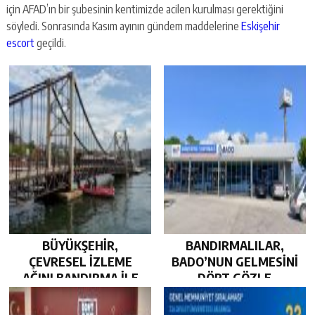
için AFAD’ın bir şubesinin kentimizde acilen kurulması gerektiğini
söyledi. Sonrasında Kasım ayının gündem maddelerine
Eskişehir
escort
geçildi.
BÜYÜKŞEHİR,
BANDIRMALILAR,
ÇEVRESEL İZLEME
BADO’NUN GELMESİNİ
AĞINI BANDIRMA İLE
DÖRT GÖZLE
GÜÇLENDİRDİ…
BEKLİYOR…