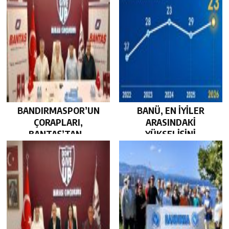
BANDIRMASPOR’UN
BANÜ, EN İYİLER
ÇORAPLARI,
ARASINDAKİ
BANTAŞ’TAN…
YÜKSELİŞİNİ
SÜRDÜRDÜ…