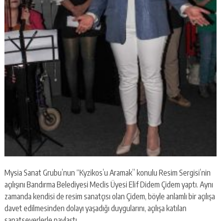
Mysia Sanat Grubu’nun “Kyzikos’u Aramak” konulu Resim Sergisi’nin
açılışını Bandırma Belediyesi Meclis Üyesi Elif Didem Çidem yaptı. Aynı
zamanda kendisi de resim sanatçısı olan Çidem, böyle anlamlı bir açılışa
davet edilmesinden dolayı yaşadığı duygularını, açılışa katılan
sanatseverlerle paylaştı.