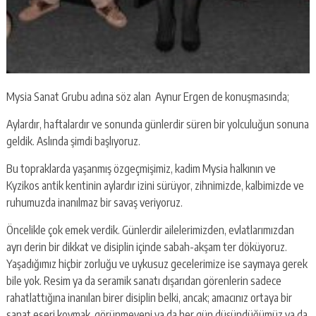
Mysia Sanat Grubu adına söz alan Aynur Ergen de konuşmasında;
Aylardır, haftalardır ve sonunda günlerdir süren bir yolculuğun sonuna
geldik. Aslında şimdi başlıyoruz.
Bu topraklarda yaşanmış özgeçmişimiz, kadim Mysia halkının ve
Kyzikos antik kentinin aylardır izini sürüyor, zihnimizde, kalbimizde ve
ruhumuzda inanılmaz bir savaş veriyoruz.
Öncelikle çok emek verdik. Günlerdir ailelerimizden, evlatlarımızdan
ayrı derin bir dikkat ve disiplin içinde sabah-akşam ter döküyoruz.
Yaşadığımız hiçbir zorluğu ve uykusuz gecelerimize ise saymaya gerek
bile yok. Resim ya da seramik sanatı dışarıdan görenlerin sadece
rahatlattığına inanılan birer disiplin belki, ancak; amacınız ortaya bir
sanat eseri koymak, görünmeyeni ya da her gün düşündüğümüz ya da