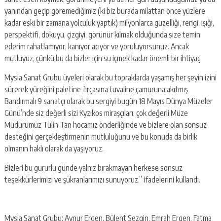
yanından geçip göremediğimiz (ki biz burada milattan önce yüzlere
kadar eski bir zamana yolculuk yaptık) milyonlarca güzelliği, rengi, ışığı,
perspektifi, dokuyu, çizgiyi, görünür kılmak olduğunda size temin
ederim rahatlamıyor, kanıyor acıyor ve yoruluyorsunuz. Ancak
mutluyuz, çünkü bu da bizler için su içmek kadar önemli bir ihtiyaç.
Mysia Sanat Grubu üyeleri olarak bu topraklarda yaşamış her şeyin izini
sürerek yüreğini paletine fırçasına tuvaline çamuruna akıtmış
Bandırmalı 9 sanatçı olarak bu sergiyi bugün 18 Mayıs Dünya Müzeler
Günü’nde siz değerli sizi Kyzikos miraşçıları, çok değerli Müze
Müdürümüz Tülin Tan hocamız önderliğinde ve bizlere olan sonsuz
desteğini gerçekleştirmenin mutluluğunu ve bu konuda da birlik
olmanın haklı olarak da yaşıyoruz.
Bizleri bu gururlu günde yalnız bırakmayan herkese sonsuz
teşekkürlerimizi ve şükranlarımızı sunuyoruz.” ifadelerini kullandı.
Mysia Sanat Grubu; Aynur Ergen, Bülent Sezgin, Emrah Ergen, Fatma