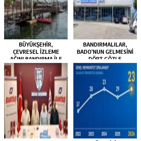
BÜYÜKŞEHİR,
BANDIRMALILAR,
ÇEVRESEL İZLEME
BADO’NUN GELMESİNİ
AĞINI BANDIRMA İLE
DÖRT GÖZLE
GÜÇLENDİRDİ…
BEKLİYOR…