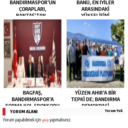
BANDIRMASPOR’UN
BANÜ, EN İYİLER
ÇORAPLARI,
ARASINDAKİ
BANTAŞ’TAN…
YÜKSELİŞİNİ
SÜRDÜRDÜ…
BAGFAŞ,
YÜZEN AHIR’A BİR
BANDIRMASPOR’A
TEPKİ DE; BANDIRMA
FORMA KOL SPONSORU
DEMOKRASİ
Yorum Yok
OLARAK KUCAK AÇTI…
PLATFORMU’NDAN…
YORUM ALANI
Yorum yapabilmek için
yapmalısınız.
giriş