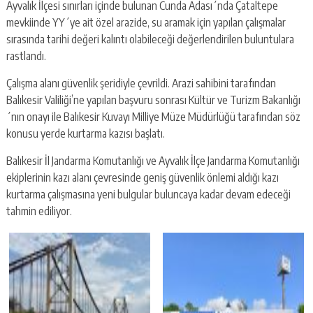
Ayvalık İlçesi sınırları içinde bulunan Cunda Adası´nda Çataltepe
mevkiinde YY´ye ait özel arazide, su aramak için yapılan çalışmalar
sırasında tarihi değeri kalıntı olabileceği değerlendirilen buluntulara
rastlandı.
Çalışma alanı güvenlik şeridiyle çevrildi. Arazi sahibini tarafından
Balıkesir Valiliği’ne yapılan başvuru sonrası Kültür ve Turizm Bakanlığı
´nın onayı ile Balıkesir Kuvayı Milliye Müze Müdürlüğü tarafından söz
konusu yerde kurtarma kazısı başlatı.
Balıkesir İl Jandarma Komutanlığı ve Ayvalık İlçe Jandarma Komutanlığı
ekiplerinin kazı alanı çevresinde geniş güvenlik önlemi aldığı kazı
kurtarma çalışmasına yeni bulgular buluncaya kadar devam edeceği
tahmin ediliyor.