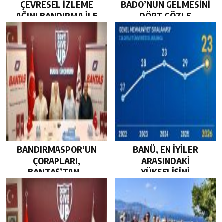
ÇEVRESEL İZLEME
BADO’NUN GELMESİNİ
AĞINI BANDIRMA İLE
DÖRT GÖZLE
GÜÇLENDİRDİ…
BEKLİYOR…
BANDIRMASPOR’UN
BANÜ, EN İYİLER
ÇORAPLARI,
ARASINDAKİ
BANTAŞ’TAN…
YÜKSELİŞİNİ
SÜRDÜRDÜ…