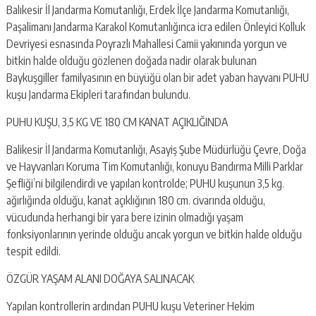
Balıkesir İl Jandarma Komutanlığı, Erdek İlçe Jandarma Komutanlığı,
Paşalimanı Jandarma Karakol Komutanlığınca icra edilen Önleyici Kolluk
Devriyesi esnasında Poyrazlı Mahallesi Camii yakınında yorgun ve
bitkin halde olduğu gözlenen doğada nadir olarak bulunan
Baykuşgiller familyasının en büyüğü olan bir adet yaban hayvanı PUHU
kuşu Jandarma Ekipleri tarafından bulundu.
PUHU KUŞU, 3,5 KG VE 180 CM KANAT AÇIKLIĞINDA
Balikesir İl Jandarma Komutanlığı, Asayiş Şube Müdürlüğü Çevre, Doğa
ve Hayvanları Koruma Tim Komutanlığı, konuyu Bandırma Milli Parklar
Şefliği’ni bilgilendirdi ve yapılan kontrolde; PUHU kuşunun 3,5 kg.
ağırlığında olduğu, kanat açıklığının 180 cm. civarında olduğu,
vücudunda herhangi bir yara bere izinin olmadığı yaşam
fonksiyonlarının yerinde olduğu ancak yorgun ve bitkin halde olduğu
tespit edildi.
ÖZGÜR YAŞAM ALANI DOĞAYA SALINACAK
Yapılan kontrollerin ardından PUHU kuşu Veteriner Hekim