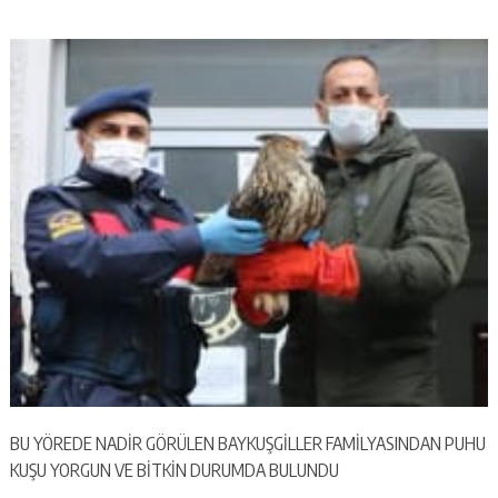
BU YÖREDE NADİR GÖRÜLEN BAYKUŞGİLLER FAMİLYASINDAN PUHU
KUŞU YORGUN VE BİTKİN DURUMDA BULUNDU