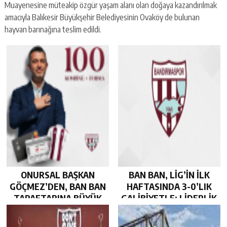
Muayenesine müteakip özgür yaşam alanı olan doğaya kazandırılmak
amacıyla Balıkesir Büyükşehir Belediyesinin Ovaköy de bulunan
hayvan barınağına teslim edildi.
ONURSAL BAŞKAN
BAN BAN, LİG’İN İLK
GÖÇMEZ’DEN, BAN BAN
HAFTASINDA 3-0’LIK
TARAFTARINA BÜYÜK
GALİBİYETLE; LİDERLİK
JEST…
KOLTUĞUNDA…