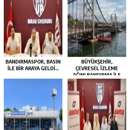
BANDIRMASPOR, BASIN
BÜYÜKŞEHİR,
İLE BİR ARAYA GELDİ…
ÇEVRESEL İZLEME
AĞINI BANDIRMA İLE
GÜÇLENDİRDİ…