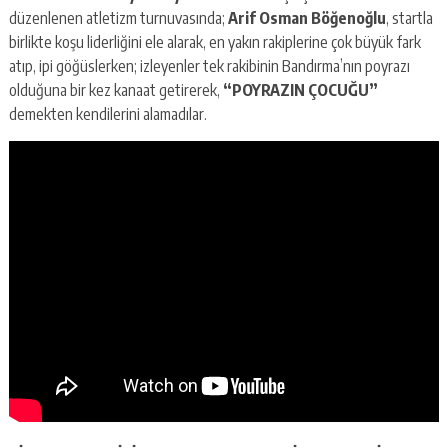
düzenlenen atletizm turnuvasında;
Arif Osman Böğenoğlu
, startla
birlikte koşu liderliğini ele alarak, en yakın rakiplerine çok büyük fark
atıp, ipi göğüslerken; izleyenler tek rakibinin Bandırma’nın poyrazı
olduğuna bir kez kanaat getirerek,
“POYRAZIN ÇOCUĞU”
demekten kendilerini alamadılar.