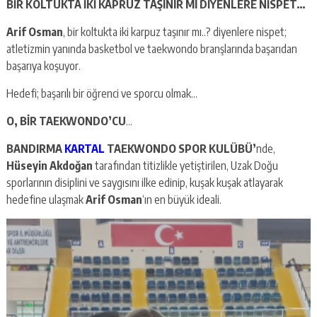
BİR KOLTUKTA İKİ KAPRUZ TAŞINIR MI DİYENLERE NİSPET…
Arif Osman
, bir koltukta iki karpuz taşınır mı..? diyenlere nispet;
atletizmin yanında basketbol ve taekwondo branşlarında başarıdan
başarıya koşuyor.
Hedefi; başarılı bir öğrenci ve sporcu olmak…
O, BİR TAEKWONDO’CU
…
BANDIRMA
KARTAL
TAEKWONDO SPOR KULÜBÜ’
nde,
Hüseyin Akdoğan
tarafından titizlikle yetiştirilen, Uzak Doğu
sporlarının disiplini ve saygısını ilke edinip, kuşak kuşak atlayarak
hedefine ulaşmak
Arif Osman
‘ın en büyük ideali.