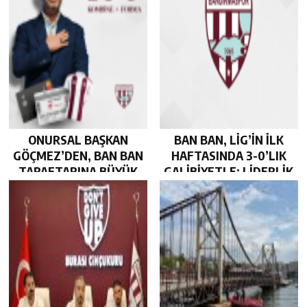
ONURSAL BAŞKAN
BAN BAN, LİG’İN İLK
GÖÇMEZ’DEN, BAN BAN
HAFTASINDA 3-0’LIK
TARAFTARINA BÜYÜK
GALİBİYETLE; LİDERLİK
JEST…
KOLTUĞUNDA…