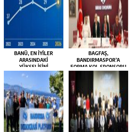
BANÜ, EN İYİLER
BAGFAŞ,
ARASINDAKİ
BANDIRMASPOR’A
YÜKSELİŞİNİ
FORMA KOL SPONSORU
SÜRDÜRDÜ…
OLARAK KUCAK AÇTI…