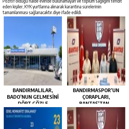
Pozitif olduğu halde evinde bulunamayan ve toplum sağlığını tehdit
eden kişiler, KYK yurtlarına alınarak karantina sürelerinin
tamamlanması sağlanacaktır.diye ifade edildi.
BANDIRMALILAR,
BANDIRMASPOR’UN
BADO’NUN GELMESİNİ
ÇORAPLARI,
DÖRT GÖZLE
BANTAŞ’TAN…
BEKLİYOR…