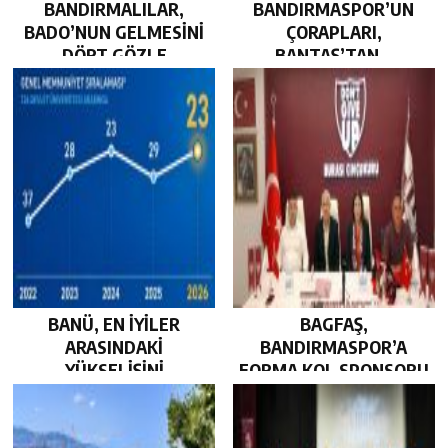
BANDIRMALILAR,
BANDIRMASPOR’UN
BADO’NUN GELMESİNİ
ÇORAPLARI,
DÖRT GÖZLE
BANTAŞ’TAN…
BEKLİYOR…
BANÜ, EN İYİLER
BAGFAŞ,
ARASINDAKİ
BANDIRMASPOR’A
YÜKSELİŞİNİ
FORMA KOL SPONSORU
SÜRDÜRDÜ…
OLARAK KUCAK AÇTI…