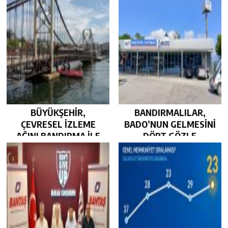
BÜYÜKŞEHİR,
BANDIRMALILAR,
ÇEVRESEL İZLEME
BADO’NUN GELMESİNİ
AĞINI BANDIRMA İLE
DÖRT GÖZLE
GÜÇLENDİRDİ…
BEKLİYOR…