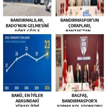
BANDIRMALILAR,
BANDIRMASPOR’UN
BADO’NUN GELMESİNİ
ÇORAPLARI,
DÖRT GÖZLE
BANTAŞ’TAN…
BEKLİYOR…
BANÜ, EN İYİLER
BAGFAŞ,
ARASINDAKİ
BANDIRMASPOR’A
YÜKSELİŞİNİ
FORMA KOL SPONSORU