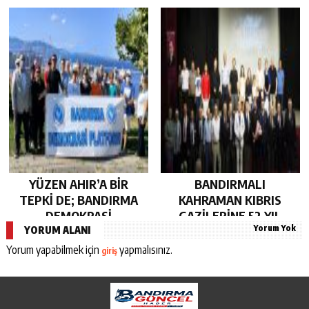
SÜRDÜRDÜ…
OLARAK KUCAK AÇTI…
YÜZEN AHIR’A BİR
BANDIRMALI
TEPKİ DE; BANDIRMA
KAHRAMAN KIBRIS
DEMOKRASİ
GAZİLERİNE 52 YIL
Yorum Yok
PLATFORMU’NDAN…
SONRA AHD-İ VEFA…
YORUM ALANI
Yorum yapabilmek için
yapmalısınız.
giriş