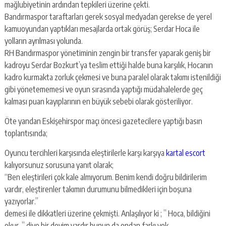
mağlubiyetinin ardından tepkileri üzerine çekti.
Bandırmaspor taraftarları gerek sosyal medyadan gerekse de yerel
kamuoyundan yaptıkları mesajlarda ortak görüş; Serdar Hoca ile
yolların ayrılması yolunda.
RH Bandırmaspor yönetiminin zengin bir transfer yaparak geniş bir
kadroyu Serdar Bozkurt’ya teslim ettiği halde buna karşılık, Hocanın
kadro kurmakta zorluk çekmesi ve buna paralel olarak takımı istenildiği
gibi yönetememesi ve oyun sırasında yaptığı müdahalelerde geç
kalması puan kayıplarının en büyük sebebi olarak gösteriliyor.
Öte yandan Eskişehirspor maçı öncesi gazetecilere yaptığı basın
toplantısında;
Oyuncu tercihleri karşısında eleştirilerle karşı karşıya
kartal escort
kalıyorsunuz sorusuna yanıt olarak;
“Ben eleştirileri çok kale almıyorum. Benim kendi doğru bildirilerim
vardır, eleştirenler takımın durumunu bilmedikleri için boşuna
yazıyorlar.”
demesi ile dikkatleri üzerine çekmişti. Anlaşılıyor ki ; ” Hoca, bildiğini
okur. ” diye bir deyim vardır bunun da ondan farkı yok.