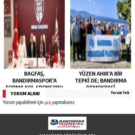
BAGFAŞ,
YÜZEN AHIR’A BİR
BANDIRMASPOR’A
TEPKİ DE; BANDIRMA
FORMA KOL SPONSORU
DEMOKRASİ
Yorum Yok
OLARAK KUCAK AÇTI…
PLATFORMU’NDAN…
YORUM ALANI
Yorum yapabilmek için
yapmalısınız.
giriş