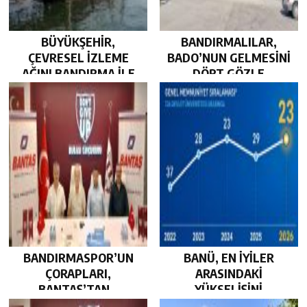
BÜYÜKŞEHİR,
BANDIRMALILAR,
ÇEVRESEL İZLEME
BADO’NUN GELMESİNİ
AĞINI BANDIRMA İLE
DÖRT GÖZLE
GÜÇLENDİRDİ…
BEKLİYOR…
BANDIRMASPOR’UN
BANÜ, EN İYİLER
ÇORAPLARI,
ARASINDAKİ
BANTAŞ’TAN…
YÜKSELİŞİNİ
SÜRDÜRDÜ…