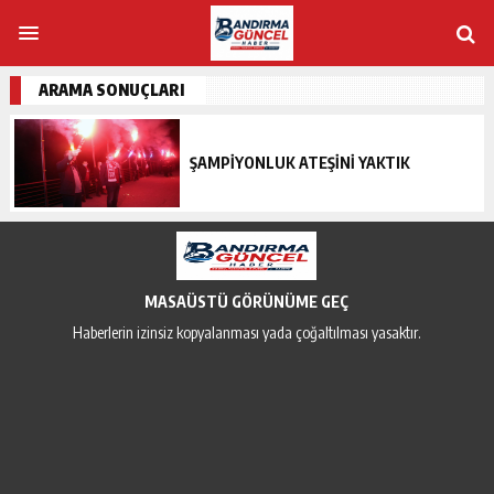
ARAMA SONUÇLARI
ŞAMPİYONLUK ATEŞİNİ YAKTIK
MASAÜSTÜ GÖRÜNÜME GEÇ
Haberlerin izinsiz kopyalanması yada çoğaltılması yasaktır.
adanapapim.net
alanyapapim.net
anadoluyakasipapim.net
ankarapapim.ne
ashabet
Jojobet
https://milliol.com/
jojobet giriş
jojobet
ganobet
padiÅahbet