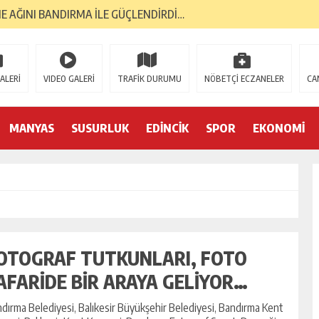
ME AĞINI BANDIRMA İLE GÜÇLENDİRDİ…
GELMESİNİ DÖRT GÖZLE BEKLİYOR…
RI, BANTAŞ’TAN…
ALERİ
VIDEO GALERİ
TRAFİK DURUMU
NÖBETÇİ ECZANELER
CA
 YÜKSELİŞİNİ SÜRDÜRDÜ…
ORMA KOL SPONSORU OLARAK KUCAK AÇTI…
MANYAS
SUSURLUK
EDİNCİK
SPOR
EKONOMİ
E; BANDIRMA DEMOKRASİ PLATFORMU’NDAN…
TK’LAR AYAKTA… İLK TEPKİ KENT KONSEYİ’NDEN…
S GAZİLERİNE 52 YIL SONRA AHD-İ VEFA…
İK YILINDA; 2 BİN 226 MEZUN…
OTOGRAF TUTKUNLARI, FOTO
YA 2. GENÇLİK MERKEZİ…
AFARİDE BİR ARAYA GELİYOR…
dırma Belediyesi, Balıkesir Büyükşehir Belediyesi, Bandırma Kent