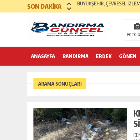
SON DAKİKA
BANDIRMALILAR, BADO’NUN 
BANDIRMASPOR’UN ÇORAPLA
BANÜ, EN İYİLER ARASINDAKİ
FOTO G
BAGFAŞ, BANDIRMASPOR’A F
ANASAYFA
BANDIRMA
YÜZEN AHIR’A BİR TEPKİ D
ERDEK
GÖNEN
YÜZEN AHIR BANDIRMA’DA… S
MAGAZİN
BANDIRMALI KAHRAMAN KIBRI
ARAMA SONUÇLARI
BANÜ’DEN, 2025-2026 AKADEM
BÜYÜKŞEHİR’DEN, BANDIRMA’
K
S
KE