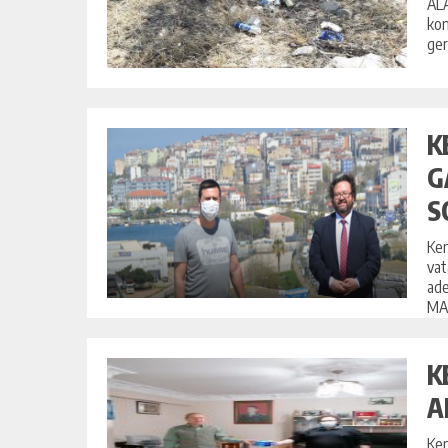
ALA
kon
ger
K
G
S
Ken
vat
ade
MAS
K
A
Ken