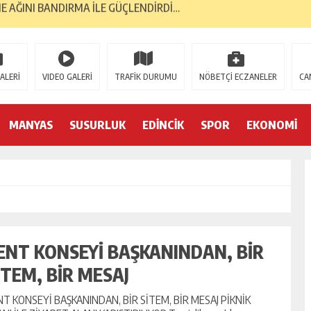
GELMESİNİ DÖRT GÖZLE BEKLİYOR…
RI, BANTAŞ’TAN…
 YÜKSELİŞİNİ SÜRDÜRDÜ…
ALERİ
VIDEO GALERİ
TRAFİK DURUMU
NÖBETÇİ ECZANELER
CA
ORMA KOL SPONSORU OLARAK KUCAK AÇTI…
E; BANDIRMA DEMOKRASİ PLATFORMU’NDAN…
MANYAS
SUSURLUK
EDİNCİK
SPOR
EKONOMİ
TK’LAR AYAKTA… İLK TEPKİ KENT KONSEYİ’NDEN…
S GAZİLERİNE 52 YIL SONRA AHD-İ VEFA…
İK YILINDA; 2 BİN 226 MEZUN…
YA 2. GENÇLİK MERKEZİ…
ENT KONSEYİ BAŞKANINDAN, BİR
İTEM, BİR MESAJ
NT KONSEYİ BAŞKANINDAN, BİR SİTEM, BİR MESAJ PİKNİK