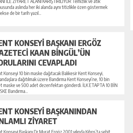
NI İLE ZİYARET ALANI KARIŞTIRILIYOR Temizlik ve atık
usunda aslında her iki alanda aynı titizlikle özen göstermek
ekse de bir tarih yazıl...
ENT KONSEYİ BAŞKANI ERGÖZ
AZETECİ KAAN BİNGÜL’ÜN
ORULARINI CEVAPLADI
t Konseyi 10 bin maske dağıtacak Balıkesir Kent Konseyi,
andaşlara dağıtılmak üzere Bandırma Kent Konseyi’ne, 10 bin
t maske ve 500 adet dezenfektan gönderdi. İLK ETAPTA 10 BİN
KE Bandırma...
ENT KONSEYİ BAŞKANINDAN
NLAMLI ZİYARET
t Konseyi Başkanı Dr.Murat Ergöz 2001 yılında Kıbrıs’ta şehit