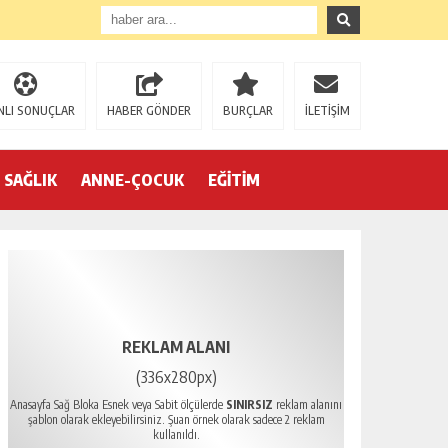
NLI SONUÇLAR
HABER GÖNDER
BURÇLAR
İLETİŞİM
SAĞLIK
ANNE-ÇOCUK
EĞİTİM
REKLAM ALANI
(336x280px)
Anasayfa Sağ Bloka Esnek veya Sabit ölçülerde
SINIRSIZ
reklam alanını
şablon olarak ekleyebilirsiniz. Şuan örnek olarak sadece 2 reklam
kullanıldı.