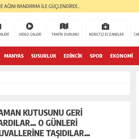
GELMESİNİ DÖRT GÖZLE BEKLİYOR…
RI, BANTAŞ’TAN…
 YÜKSELİŞİNİ SÜRDÜRDÜ…
ALERİ
VIDEO GALERİ
TRAFİK DURUMU
NÖBETÇİ ECZANELER
CA
ORMA KOL SPONSORU OLARAK KUCAK AÇTI…
MANYAS
SUSURLUK
EDİNCİK
SPOR
EKONOMİ
E; BANDIRMA DEMOKRASİ PLATFORMU’NDAN…
TK’LAR AYAKTA… İLK TEPKİ KENT KONSEYİ’NDEN…
S GAZİLERİNE 52 YIL SONRA AHD-İ VEFA…
İK YILINDA; 2 BİN 226 MEZUN…
YA 2. GENÇLİK MERKEZİ…
AMAN KUTUSUNU GERİ
ARDILAR… O GÜNLERİ
UVALLERİNE TAŞIDILAR…