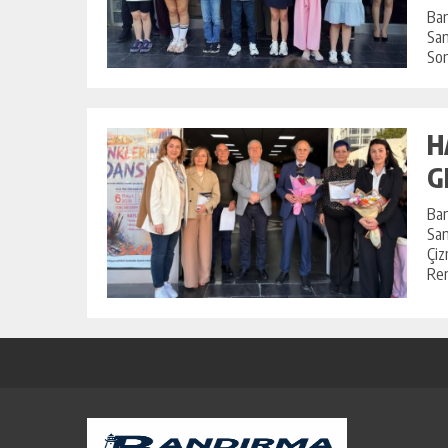
Ban
San
Son
H
G
Ban
San
Çiz
Ren