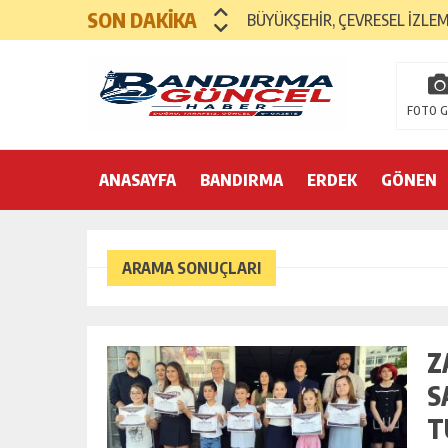
SON DAKİKA
BANDIRMALILAR, BADO’NUN 
BANDIRMASPOR’UN ÇORAPLA
BANÜ, EN İYİLER ARASINDAKİ
FOTO G
BAGFAŞ, BANDIRMASPOR’A F
ANASAYFA
BANDIRMA
ERDEK
GÖNEN
YÜZEN AHIR’A BİR TEPKİ D
YÜZEN AHIR BANDIRMA’DA… S
MAGAZİN
BANDIRMALI KAHRAMAN KIBRI
ARAMA SONUÇLARI
BANÜ’DEN, 2025-2026 AKADEM
BÜYÜKŞEHİR’DEN, BANDIRMA’
Z
S
T