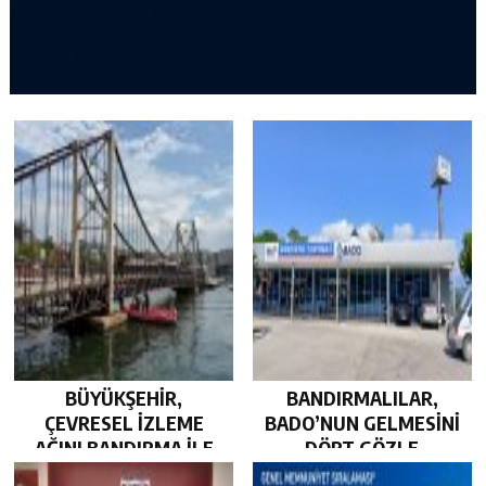
BÜYÜKŞEHİR,
BANDIRMALILAR,
ÇEVRESEL İZLEME
BADO’NUN GELMESİNİ
AĞINI BANDIRMA İLE
DÖRT GÖZLE
GÜÇLENDİRDİ…
BEKLİYOR…