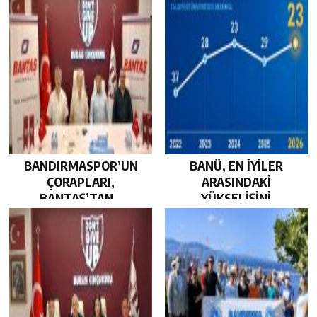
BANDIRMASPOR’UN
BANÜ, EN İYİLER
ÇORAPLARI,
ARASINDAKİ
BANTAŞ’TAN…
YÜKSELİŞİNİ
SÜRDÜRDÜ…