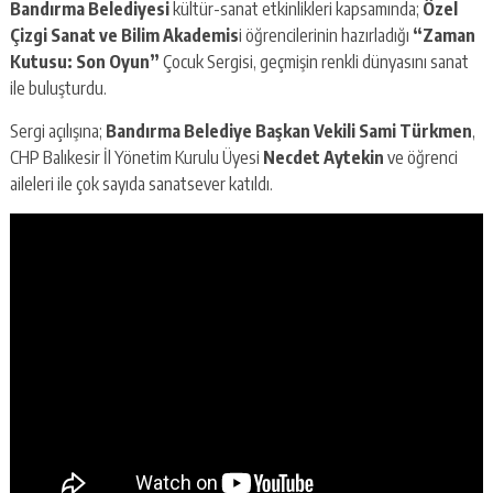
Bandırma Belediyesi
kültür-sanat etkinlikleri kapsamında;
Özel
Çizgi Sanat ve Bilim Akademis
i öğrencilerinin hazırladığı
“Zaman
Kutusu: Son Oyun”
Çocuk Sergisi, geçmişin renkli dünyasını sanat
ile buluşturdu.
Sergi açılışına;
Bandırma Belediye Başkan Vekili Sami Türkmen
,
CHP Balıkesir İl Yönetim Kurulu Üyesi
Necdet Aytekin
ve öğrenci
aileleri ile çok sayıda sanatsever katıldı.