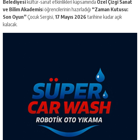
Belediyesi
kültür-sanat etkinlikleri kapsamında
Özel Çizgi Sanat
ve Bilim Akademis
i öğrencilerinin hazırladığı
“Zaman Kutusu:
Son Oyun”
Çocuk Sergisi,
17 Mayıs 2026
tarihine kadar açık
kalacak.