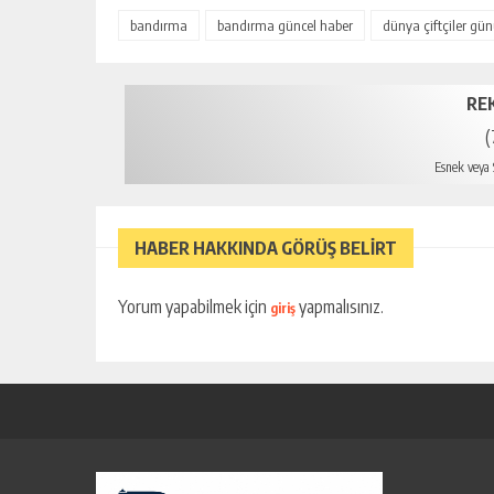
bandırma
bandırma güncel haber
dünya çiftçiler gü
RE
(
Esnek veya S
mersin e
HABER HAKKINDA GÖRÜŞ BELİRT
Yorum yapabilmek için
yapmalısınız.
giriş