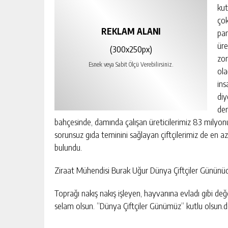
kut
çok
REKLAM ALANI
pan
üre
(300x250px)
zor
Esnek veya Sabit Ölçü Verebilirsiniz.
ola
ins
diy
dem
bahçesinde, damında çalışan üreticilerimiz 83 milyonu
sorunsuz gıda teminini sağlayan çiftçilerimiz de en az 
bulundu.
Ziraat Mühendisi Burak Uğur Dünya Çiftçiler Gününüde
Toprağı nakış nakış işleyen, hayvanına evladı gibi de
selam olsun. “Dünya Çiftçiler Günümüz” kutlu olsun.d