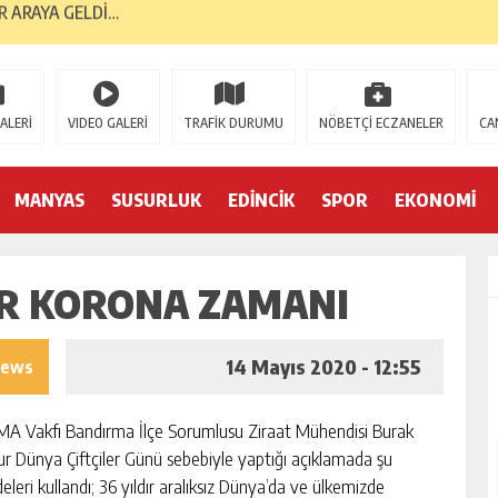
ME AĞINI BANDIRMA İLE GÜÇLENDİRDİ…
GELMESİNİ DÖRT GÖZLE BEKLİYOR…
RI, BANTAŞ’TAN…
ALERİ
VIDEO GALERİ
TRAFİK DURUMU
NÖBETÇİ ECZANELER
CA
 YÜKSELİŞİNİ SÜRDÜRDÜ…
ORMA KOL SPONSORU OLARAK KUCAK AÇTI…
MANYAS
SUSURLUK
EDİNCİK
SPOR
EKONOMİ
E; BANDIRMA DEMOKRASİ PLATFORMU’NDAN…
İR KORONA ZAMANI
TK’LAR AYAKTA… İLK TEPKİ KENT KONSEYİ’NDEN…
S GAZİLERİNE 52 YIL SONRA AHD-İ VEFA…
14 Mayıs 2020 - 12:55
iews
İK YILINDA; 2 BİN 226 MEZUN…
A Vakfı Bandırma İlçe Sorumlusu Ziraat Mühendisi Burak
r Dünya Çiftçiler Günü sebebiyle yaptığı açıklamada şu
deleri kullandı; 36 yıldır aralıksız Dünya’da ve ülkemizde