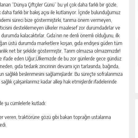
lanan “Dünya Çiftçiler Günü” bu yıl çok daha farklı bir gözle,
 daha farklı bir bakış açısı ile kutlanıyor. İçinde bulunduğumuz
demi süreci bize göstermiştirki, tarıma önem vermeyen,
ticisini desteklemeyen ülkeler maalesef zor durumdadırlar ve
 durumda kalacaktırlar. Gıda’nın ne denli önemli olduğunu, ilk
ğan üstü durumda marketlere koşan, gıda endişesi güden tüm
anlık net bir şekilde göstermiştir. Tarım olmazsa olmazımızdır!
e ifade eden Uğur,Ülkemizde de bu zor günlerde gece gündüz
eden, gıda tedarik zincirinin devamı için tarlasında, bağında,
n sağlıklı beslenmesini sağlamışlardır. Bu süreçte sofralarımıza
sağlık çalışanlarımız kadar alkışı hak etmişlerdir.ifadelerinde
 şu cümlelerle kutladı:
ğer veren, traktörüne gözü gibi bakan toprağın ustalarına
edi.