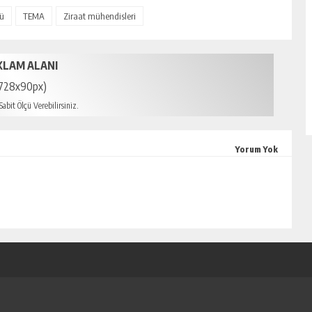
nü
TEMA
Ziraat mühendisleri
KLAM ALANI
728x90px)
abit Ölçü Verebilirsiniz.
scort
Yorum Yok