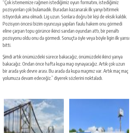
“Çok istememize rağmen istediğimiz oyun formatını, istediğimiz
pozisyonları çok bulamadık. Buradan kazanarak ilk yarıyı bitirmek
istiyorduk ama olmadı. Lig uzun. Sonlara doğru bir kişi de eksik kaldık.
Pozisyon öncesi bizim oyuncuya yapılan faulu hakem onu görmedi
eline çarpan topu görünce ikinci sarıdan oyundan attı, bir penaltı
pozisyonu oldu onu da görmedi. Sonuçta öyle veya böyle ligin ilk yarısı
bitti.
Şimdi artık önümüzdeki sürece bakacağız, önümüzdeki ikinci yarıya
bakacağız. Ondan önce hafta kupa maçı oynayacağız. Artık çok uzun
bir arada yok devre arası. Bu arada da kupa maçımız var. Artık maç maç
yolumuza devam edeceğiz.” diyerek sözlerini noktaladı.