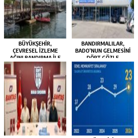
BÜYÜKŞEHİR,
BANDIRMALILAR,
ÇEVRESEL İZLEME
BADO’NUN GELMESİNİ
AĞINI BANDIRMA İLE
DÖRT GÖZLE
GÜÇLENDİRDİ…
BEKLİYOR…