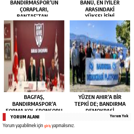
BANDIRMASPOR’UN
BANÜ, EN İYİLER
ÇORAPLARI,
ARASINDAKİ
BANTAŞ’TAN…
YÜKSELİŞİNİ
SÜRDÜRDÜ…
BAGFAŞ,
YÜZEN AHIR’A BİR
BANDIRMASPOR’A
TEPKİ DE; BANDIRMA
FORMA KOL SPONSORU
DEMOKRASİ
Yorum Yok
OLARAK KUCAK AÇTI…
PLATFORMU’NDAN…
YORUM ALANI
Yorum yapabilmek için
yapmalısınız.
giriş