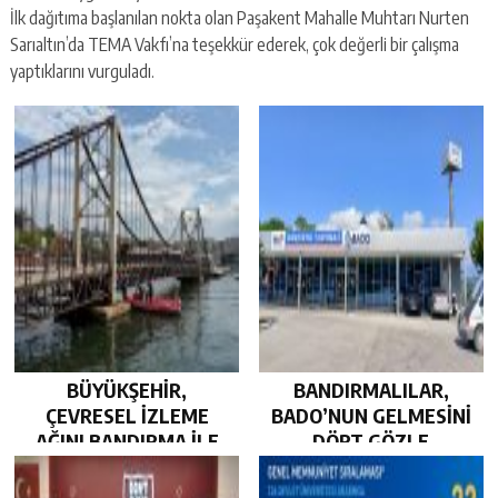
İlk dağıtıma başlanılan nokta olan Paşakent Mahalle Muhtarı Nurten
Sarıaltın’da TEMA Vakfı’na teşekkür ederek, çok değerli bir çalışma
yaptıklarını vurguladı.
BÜYÜKŞEHİR,
BANDIRMALILAR,
ÇEVRESEL İZLEME
BADO’NUN GELMESİNİ
AĞINI BANDIRMA İLE
DÖRT GÖZLE
GÜÇLENDİRDİ…
BEKLİYOR…