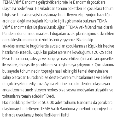
TEMA Vakfı Bandırma geliştirdikleri proje ile Bandırmalı çocuklara
ulaşmayı hedefliyor. Hazırladıkları tohum paketleri ile çocuklara tohum
bilgisi ve toprak sevgisini aşılamayı hedefleyen ekip, yoğun hazırlığın
ardından dağıtıma başladı. Konu ile ilgili açıklamada bulunan TEMA
Vakfı Bandırma İlçe Başkanı Burak Uğur; “TEMA Vakfı Bandırma olarak
Pandemi döneminde maalesef doğadan uzak, planladığımız etkinlikleri
gerçekleştirememenin üzüntüsünü yaşıyoruz. Bizde ekip
arkadaşlarımız ile bugünlerde evde olan çocuklarımıza küçük bir hediye
hazırlamak istedik. Küçük bir paket içerisine koyduğumuz 20-25 adet
Mısır tohumunu, saksıya ve bahçeye nasıl ekileceğini anlatan görseller
ile evlere, dolayısı ile çocuklarımıza ulaştırmaya çalışıyoruz. Çocuklarımız
bu sayede tohum nedir, toprağa nasıl ekilir gibi temel deneyimlere
sahip olacaklar. Buradan bize destek veren muhtarlarımıza ve ailelere
de çok teşekkür ediyoruz. Ayrıca ellerine bu paketlerden ulaşmayan
ancak temin etmek isteyen herkes bize sosyal medyadan ulaşabilir ve
tohumlarını temin edebilir.” Dedi.
Hazırladıkları paketler ile 50.000 adet tohumu Bandırma da çocuklara
ulaştırmayı hedefleyen TEMA Vakfı Bandırma yönetimi bu projeyi her
baharda uygulamayı hedeflediklerini iletti.