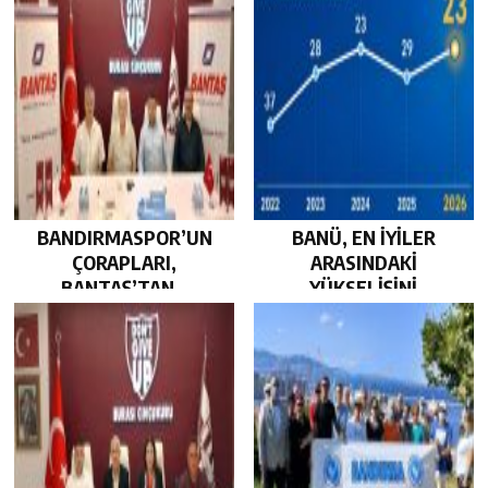
BANDIRMASPOR’UN
BANÜ, EN İYİLER
ÇORAPLARI,
ARASINDAKİ
BANTAŞ’TAN…
YÜKSELİŞİNİ
SÜRDÜRDÜ…