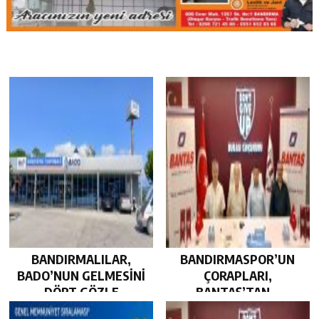
BANDIRMALILAR,
BANDIRMASPOR’UN
BADO’NUN GELMESİNİ
ÇORAPLARI,
DÖRT GÖZLE
BANTAŞ’TAN…
BEKLİYOR…