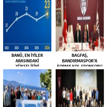
BANÜ, EN İYİLER
BAGFAŞ,
ARASINDAKİ
BANDIRMASPOR’A
YÜKSELİŞİNİ
FORMA KOL SPONSORU
SÜRDÜRDÜ…
OLARAK KUCAK AÇTI…