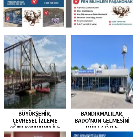
BÜYÜKŞEHİR,
BANDIRMALILAR,
ÇEVRESEL İZLEME
BADO’NUN GELMESİNİ
AĞINI BANDIRMA İLE
DÖRT GÖZLE
GÜÇLENDİRDİ…
BEKLİYOR…