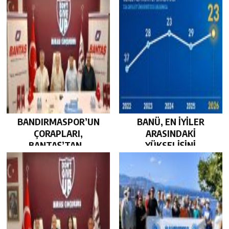
BANDIRMASPOR’UN
BANÜ, EN İYİLER
ÇORAPLARI,
ARASINDAKİ
BANTAŞ’TAN…
YÜKSELİŞİNİ
SÜRDÜRDÜ…