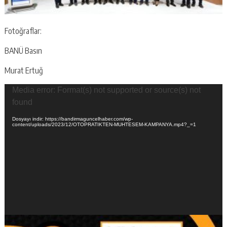
Fotoğraflar:
BANÜ Basın
Murat Ertuğ
Video
Media error: Format(s) not supported or source(s) not
oynatıcı
found
Dosyayı indir: https://bandirmaguncelhaber.com/wp-
content/uploads/2023/12/OTOPRATIKTEN-MUHTESEM-KAMPANYA.mp4?_=1