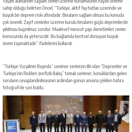
Yaşam alanlarının sağlam zemin üzerine kurulmasının hayati öneme
sahip olduğu belirten Öncel, “Türkiye, aktif fay hatları üzerinde ve
büyük bir deprem riski altındadır. Binaların sağlam olması bu konuda
çok önemli. Zayıf zeminler üzerine kurulu binaların güçlü depremlerde
yıkılması kaçınılmaz sondur. Maalesef mevcut yapı denetimleri zemin
konusunda da yetersizdir. Bu bağlamda kentsel dönüşüm büyük
önem taşımaktadır” ifadelerini kullandı.
“Türkiye Yüzyılının Başında” seminer serimizin ilki olan “Depremler ve
Türkiye’nin Riskleri: Jeofizik Bakış” temalı seminer, konuklardan gelen
soruların cevaplandırılmasının ardından günün anısına çekilen hatıra
fotoğrafı ile son buldu.