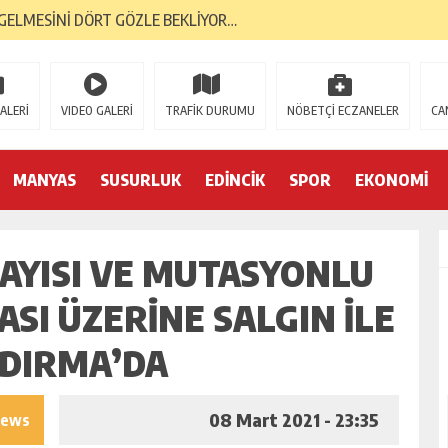
GELMESİNİ DÖRT GÖZLE BEKLİYOR…
RI, BANTAŞ’TAN…
 YÜKSELİŞİNİ SÜRDÜRDÜ…
ALERİ
VIDEO GALERİ
TRAFİK DURUMU
NÖBETÇİ ECZANELER
CA
ORMA KOL SPONSORU OLARAK KUCAK AÇTI…
E; BANDIRMA DEMOKRASİ PLATFORMU’NDAN…
MANYAS
SUSURLUK
EDİNCİK
SPOR
EKONOMİ
TK’LAR AYAKTA… İLK TEPKİ KENT KONSEYİ’NDEN…
SAYISI VE MUTASYONLU
S GAZİLERİNE 52 YIL SONRA AHD-İ VEFA…
İK YILINDA; 2 BİN 226 MEZUN…
ASI ÜZERİNE SALGIN İLE
YA 2. GENÇLİK MERKEZİ…
NDIRMA’DA
08 Mart 2021 - 23:35
iews