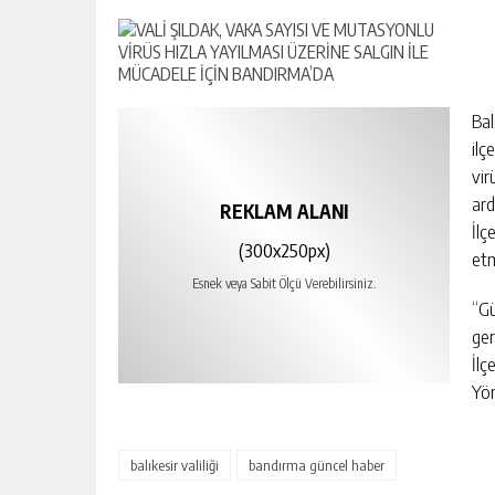
Bal
ilç
vir
ard
REKLAM ALANI
İlç
(300x250px)
etm
Esnek veya Sabit Ölçü Verebilirsiniz.
“Gü
ger
İlç
Yön
balıkesir valiliği
bandırma güncel haber