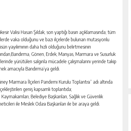
ıkesir Valisi Hasan Şıldak, son yaptığı basın açıklamasında; tüm
elerde vaka olduğunu ve bazı ilçelerde bulunan mutasyonlu
üsün yayılımının daha hızlı olduğunu belirtmesinin
ından,Bandırma, Gönen, Erdek, Manyas, Marmara ve Susurluk
elerinde yürütülen salgınla mücadele çalışmalarını yerinde takip
ek amacıyla Bandırma’ya geldi.
ney Marmara İlçeleri Pandemi Kurulu Toplantısı” adı altında
çekleştirilen geniş kapsamlı toplantıda;
e Kaymakamları, Belediye Başkanları, Sağlık ve Güvenlik
eticileri ile Meslek Odası Başkanları ile bir araya geldi.