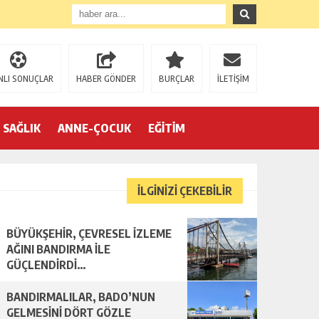
NLI SONUÇLAR
HABER GÖNDER
BURÇLAR
İLETİŞİM
SAĞLIK
ANNE-ÇOCUK
EĞİTİM
İLGİNİZİ ÇEKEBİLİR
BÜYÜKŞEHİR, ÇEVRESEL İZLEME
AĞINI BANDIRMA İLE
GÜÇLENDİRDİ…
BANDIRMALILAR, BADO’NUN
GELMESİNİ DÖRT GÖZLE