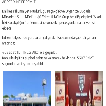
ADRES YİNE EDREMİT
Balıkesir İl Emniyet Müdürlüğü Kaçakçılık ve Organize Suçlarla
Mücadele Şube Müdürlüğü Edremit KOM Grup Amirliği ekipleri “Alkollü
İçki Kaçakçılığını” önlenmesine yönelik operasyonlarına bir yenisini
ekledi.
Edremit ilçesinde yürütülen çalışmalar kapsamında,şüpheli şahsın
aracında;
403 adet 1 LT lik Etil Alkol ele geçirildi.
Konu ile ilgili bir şüpheli şahıs yakalanarak hakkında “5607 SKM”
suçundan adli işlem başlatıldı.