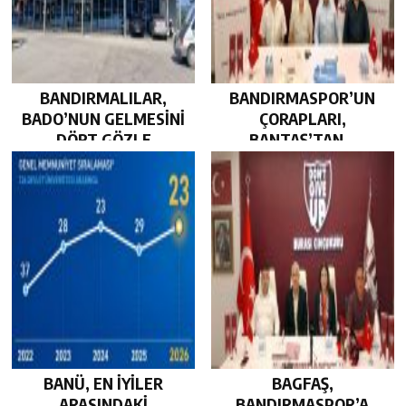
BANDIRMALILAR,
BANDIRMASPOR’UN
BADO’NUN GELMESİNİ
ÇORAPLARI,
DÖRT GÖZLE
BANTAŞ’TAN…
BEKLİYOR…
BANÜ, EN İYİLER
BAGFAŞ,
ARASINDAKİ
BANDIRMASPOR’A