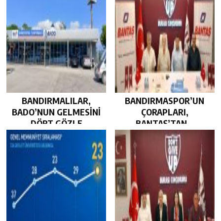
BANDIRMALILAR,
BANDIRMASPOR’UN
BADO’NUN GELMESİNİ
ÇORAPLARI,
DÖRT GÖZLE
BANTAŞ’TAN…
BEKLİYOR…