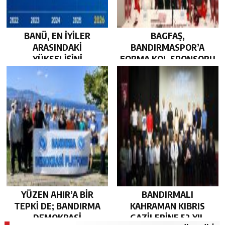
BANÜ, EN İYİLER
BAGFAŞ,
ARASINDAKİ
BANDIRMASPOR’A
YÜKSELİŞİNİ
FORMA KOL SPONSORU
SÜRDÜRDÜ…
OLARAK KUCAK AÇTI…
YÜZEN AHIR’A BİR
BANDIRMALI
TEPKİ DE; BANDIRMA
KAHRAMAN KIBRIS
DEMOKRASİ
GAZİLERİNE 52 YIL