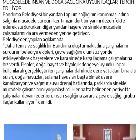
MÜCADELEDE İNSAN VE DOĞA SAĞLIĞINA UYGUN İLAÇLAR TERCİH
EDİLİYOR
Bandırma Belediyesi bir yandan toplum sağlığının korunması adına
salgınla mücadele sürecini kentimizin dört bir yanını dezenfekte
ederek sürdürürken diğer yandan haşere ve sinekle mücadele
çalışmalarını da ara vermeden yerine getiriyor.
Belediye’den yapılan açıklamada;
“Daha temiz ve sağlıklı bir Bandırma oluşturmak adına çalışmalarını
sürdüren belediye ekipleri, çevre sağlığını olumsuz yönde
etkileyebilecek haşerelere ve kara sineğe karşı ilaçlama çalışmalarına
hız verdi. Ekipler, doğal hayat ve biyolojik dengeye uyumlu ilaçlar
kullanılarak gerçekleştirilen çalışmalar dahilinde dere yatakları, bina altı
suları, doğal havuzlar, sulama havuzları başta olmak üzere
kanalizasyon ve yağmur suyu drenaj hatlarında, parklarda sinekle
mücadele çalışmalarını yoğunlaştırdı. Her hafta belirlenen periyotta
çalışmalar devam ederken, insan sağlığına zararsız çevre sağlığı grubu
ilaçlar kullanılıyor.” denildi.