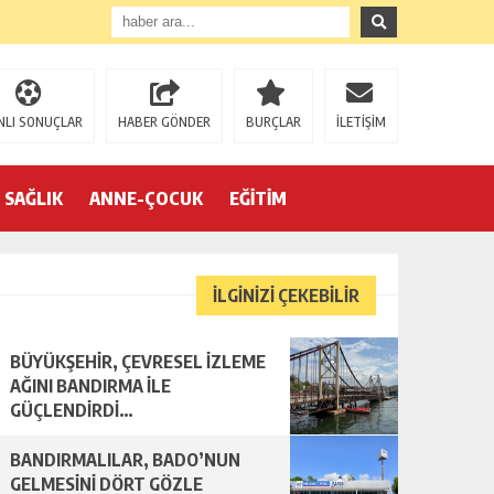
NLI SONUÇLAR
HABER GÖNDER
BURÇLAR
İLETİŞİM
SAĞLIK
ANNE-ÇOCUK
EĞİTİM
İLGİNİZİ ÇEKEBİLİR
BÜYÜKŞEHİR, ÇEVRESEL İZLEME
AĞINI BANDIRMA İLE
GÜÇLENDİRDİ…
BANDIRMALILAR, BADO’NUN
GELMESİNİ DÖRT GÖZLE