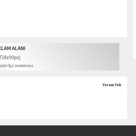
KLAM ALANI
728x90px)
abit Ölçü Verebilirsiniz.
mersin escort
Yorum Yok