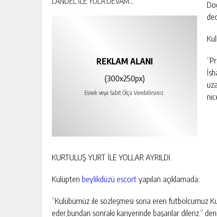
Doğ
ded
Kul
“Pr
REKLAM ALANI
İsh
(300x250px)
uza
Esnek veya Sabit Ölçü Verebilirsiniz.
nic
KURTULUŞ YURT İLE YOLLAR AYRILDI.
Kulüpten
beylikdüzü escort
yapılan açıklamada;
“Kulübümüz ile sözleşmesi sona eren futbolcumuz Kur
eder,bundan sonraki kariyerinde başarılar dileriz.” deni