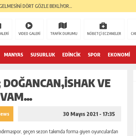
GELMESİNİ DÖRT GÖZLE BEKLİYOR…
RI, BANTAŞ’TAN…
 YÜKSELİŞİNİ SÜRDÜRDÜ…
ALERİ
VIDEO GALERİ
TRAFİK DURUMU
NÖBETÇİ ECZANELER
CA
ORMA KOL SPONSORU OLARAK KUCAK AÇTI…
E; BANDIRMA DEMOKRASİ PLATFORMU’NDAN…
MANYAS
SUSURLUK
EDİNCİK
SPOR
EKONOMİ
TK’LAR AYAKTA… İLK TEPKİ KENT KONSEYİ’NDEN…
 DOĞANCAN,İSHAK VE
S GAZİLERİNE 52 YIL SONRA AHD-İ VEFA…
İK YILINDA; 2 BİN 226 MEZUN…
DEVAM…
YA 2. GENÇLİK MERKEZİ…
30 Mayıs 2021 - 17:35
iews
ndırmaspor, geçen sezon takımda forma giyen oyunculardan