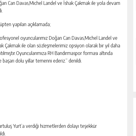
an Can Davas,Michel Landel ve İshak Çakmak ile yola devam
i.
üpten yapılan açıklamada;
ofesyonel oyuncularımız Doğan Can Davas,Michel Landel ve
ak Çakmak ile olan sözleşmelerimiz opsiyon olarak bir yıl daha
tılmıştır.Oyuncularımıza RH Bandırmaspor forması altında
e başarı dolu yıllar temenni ederiz.” denildi.
tuluş Yurt’a verdiği hizmetlerden dolayı teşekkür
ldi.