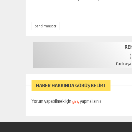
bandırmaspor
RE
(
Esnek veya S
HABER HAKKINDA GÖRÜŞ BELİRT
Yorum yapabilmek için
yapmalısınız.
giriş