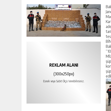
Bal
Jan
Mad
Kar
ade
tar
tes
BİN
Bal
“10
MİL
şüp
REKLAM ALANI
kon
şüp
(300x250px)
edi
Esnek veya Sabit Ölçü Verebilirsiniz.