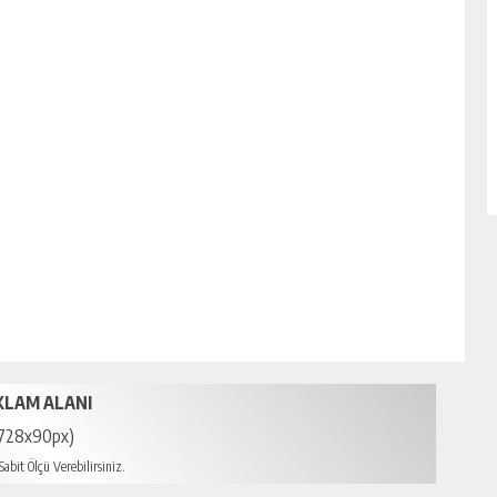
KLAM ALANI
728x90px)
abit Ölçü Verebilirsiniz.
mersin escort