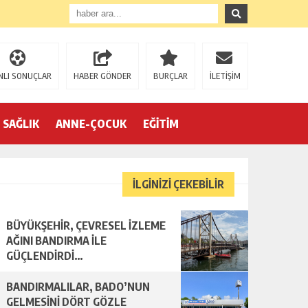
NLI SONUÇLAR
HABER GÖNDER
BURÇLAR
İLETİŞİM
SAĞLIK
ANNE-ÇOCUK
EĞİTİM
İLGİNİZİ ÇEKEBİLİR
BÜYÜKŞEHİR, ÇEVRESEL İZLEME
AĞINI BANDIRMA İLE
GÜÇLENDİRDİ…
BANDIRMALILAR, BADO’NUN
GELMESİNİ DÖRT GÖZLE