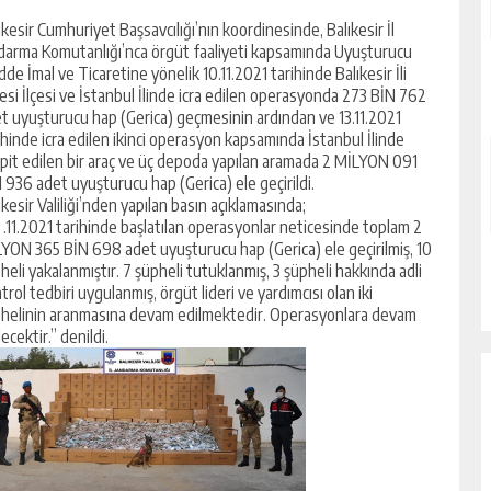
ıkesir Cumhuriyet Başsavcılığı’nın koordinesinde, Balıkesir İl
darma Komutanlığı’nca örgüt faaliyeti kapsamında Uyuşturucu
de İmal ve Ticaretine yönelik 10.11.2021 tarihinde Balıkesir İli
esi İlçesi ve İstanbul İlinde icra edilen operasyonda 273 BİN 762
t uyuşturucu hap (Gerica) geçmesinin ardından ve 13.11.2021
ihinde icra edilen ikinci operasyon kapsamında İstanbul İlinde
pit edilen bir araç ve üç depoda yapılan aramada 2 MİLYON 091
 936 adet uyuşturucu hap (Gerica) ele geçirildi.
ıkesir Valiliği’nden yapılan basın açıklamasında;
 .11.2021 tarihinde başlatılan operasyonlar neticesinde toplam 2
YON 365 BİN 698 adet uyuşturucu hap (Gerica) ele geçirilmiş, 10
heli yakalanmıştır. 7 şüpheli tutuklanmış, 3 şüpheli hakkında adli
trol tedbiri uygulanmış, örgüt lideri ve yardımcısı olan iki
helinin aranmasına devam edilmektedir. Operasyonlara devam
lecektir.” denildi.