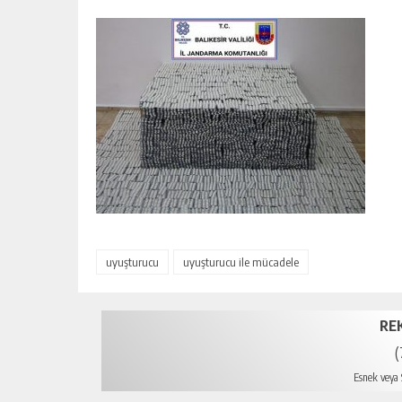
uyuşturucu
uyuşturucu ile mücadele
RE
(
Esnek veya S