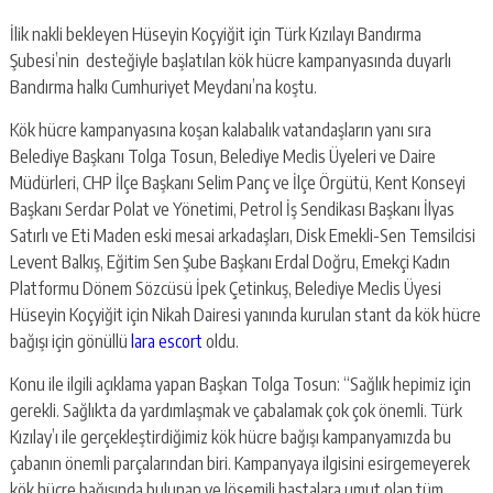
İlik nakli bekleyen Hüseyin Koçyiğit için Türk Kızılayı Bandırma
Şubesi’nin desteğiyle başlatılan kök hücre kampanyasında duyarlı
Bandırma halkı Cumhuriyet Meydanı’na koştu.
Kök hücre kampanyasına koşan kalabalık vatandaşların yanı sıra
Belediye Başkanı Tolga Tosun, Belediye Meclis Üyeleri ve Daire
Müdürleri, CHP İlçe Başkanı Selim Panç ve İlçe Örgütü, Kent Konseyi
Başkanı Serdar Polat ve Yönetimi, Petrol İş Sendikası Başkanı İlyas
Satırlı ve Eti Maden eski mesai arkadaşları, Disk Emekli-Sen Temsilcisi
Levent Balkış, Eğitim Sen Şube Başkanı Erdal Doğru, Emekçi Kadın
Platformu Dönem Sözcüsü İpek Çetinkuş, Belediye Meclis Üyesi
Hüseyin Koçyiğit için Nikah Dairesi yanında kurulan stant da kök hücre
bağışı için gönüllü
lara escort
oldu.
Konu ile ilgili açıklama yapan Başkan Tolga Tosun: “Sağlık hepimiz için
gerekli. Sağlıkta da yardımlaşmak ve çabalamak çok çok önemli. Türk
Kızılay’ı ile gerçekleştirdiğimiz kök hücre bağışı kampanyamızda bu
çabanın önemli parçalarından biri. Kampanyaya ilgisini esirgemeyerek
kök hücre bağışında bulunan ve lösemili hastalara umut olan tüm