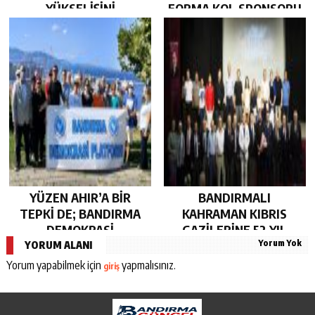
YÜKSELİŞİNİ
FORMA KOL SPONSORU
SÜRDÜRDÜ…
OLARAK KUCAK AÇTI…
YÜZEN AHIR’A BİR
BANDIRMALI
TEPKİ DE; BANDIRMA
KAHRAMAN KIBRIS
DEMOKRASİ
GAZİLERİNE 52 YIL
Yorum Yok
PLATFORMU’NDAN…
SONRA AHD-İ VEFA…
YORUM ALANI
Yorum yapabilmek için
yapmalısınız.
giriş