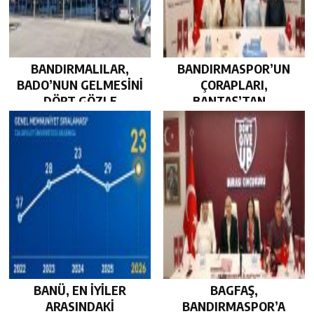
BANDIRMALILAR,
BANDIRMASPOR’UN
BADO’NUN GELMESİNİ
ÇORAPLARI,
DÖRT GÖZLE
BANTAŞ’TAN…
BEKLİYOR…
BANÜ, EN İYİLER
BAGFAŞ,
ARASINDAKİ
BANDIRMASPOR’A