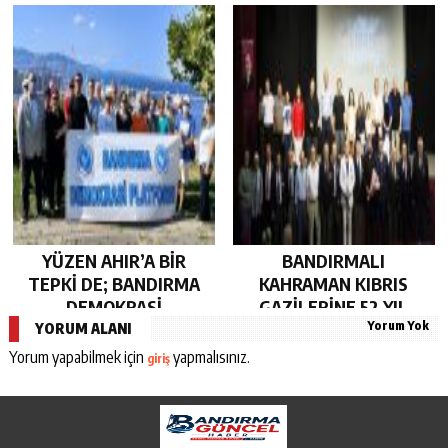
SÜRDÜRDÜ…
OLARAK KUCAK AÇTI…
YÜZEN AHIR’A BİR
BANDIRMALI
TEPKİ DE; BANDIRMA
KAHRAMAN KIBRIS
DEMOKRASİ
GAZİLERİNE 52 YIL
Yorum Yok
PLATFORMU’NDAN…
SONRA AHD-İ VEFA…
YORUM ALANI
Yorum yapabilmek için
yapmalısınız.
giriş