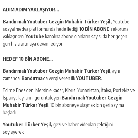
ADIM ADIM YAKLAŞIYOR…
Bandırmalı Youtuber Gezgin Muhabir Türker Yeşil,
Youtube
sosyal medya platformunda hedeflediği
10 BİN ABONE
rekoruna
yaklaşırken,
Youtube
kanalına abone olanların sayısı da her geçen
gün hızla artmaya devam ediyor.
HEDEF 10 BİN ABONE…
Bandırmalı Youtuber Gezgin Muhabir Türker Yeşil
, aynı
zamanda;
Bandırma
’da vergi veren ilk
YOUTUBER
.
Edirne Enez’den, Mersin’e kadar, Kıbrıs, Yunanistan, İtalya, Portekiz ve
İspanya kıyılarını görüntüleyen
Bandırmalı
Youtuber Gezgin
Muhabir Türker Yeşil
, 10 bin aboneye ulaşmak için geri sayıma
başladı.
Youtuber Türker Yeşil,
gezi ve haber videoları çektiğini
söyleyerek;