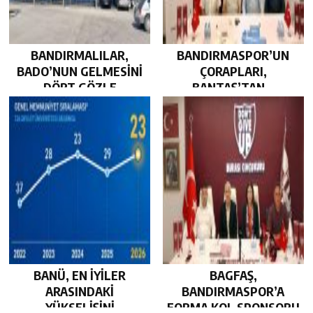
BANDIRMALILAR,
BANDIRMASPOR’UN
BADO’NUN GELMESİNİ
ÇORAPLARI,
DÖRT GÖZLE
BANTAŞ’TAN…
BEKLİYOR…
BANÜ, EN İYİLER
BAGFAŞ,
ARASINDAKİ
BANDIRMASPOR’A
YÜKSELİŞİNİ
FORMA KOL SPONSORU