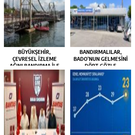
BÜYÜKŞEHİR,
BANDIRMALILAR,
ÇEVRESEL İZLEME
BADO’NUN GELMESİNİ
AĞINI BANDIRMA İLE
DÖRT GÖZLE
GÜÇLENDİRDİ…
BEKLİYOR…