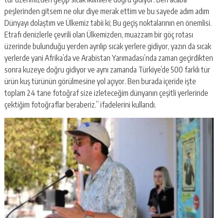
peşlerinden gitsem ne olur diye merak ettim ve bu sayede adım adım
Dünyayı dolaştım ve Ülkemiz tabii ki; Bu geçiş noktalarının en önemlisi.
Etrafı denizlerle çevrili olan Ülkemizden, muazzam bir göç rotası
üzerinde bulunduğu yerden ayrılıp sıcak yerlere gidiyor, yazın da sıcak
yerlerde yani Afrika’da ve Arabistan Yarımadası’nda zaman geçirdikten
sonra kuzeye doğru gidiyor ve aynı zamanda Türkiye’de 500 farklı tür
ürün kuş türünün görülmesine yol açıyor. Ben burada içeride işte
toplam 24 tane fotoğraf size izleteceğim dünyanın çeşitli yerlerinde
çektiğim fotoğraflar beraberiz.” ifadelerini kullandı.