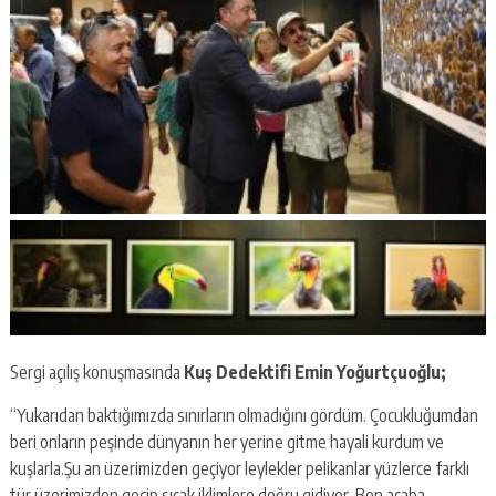
Sergi açılış konuşmasında
Kuş Dedektifi Emin Yoğurtçuoğlu;
“Yukarıdan baktığımızda sınırların olmadığını gördüm. Çocukluğumdan
beri onların peşinde dünyanın her yerine gitme hayali kurdum ve
kuşlarla.Şu an üzerimizden geçiyor leylekler pelikanlar yüzlerce farklı
tür üzerimizden geçip sıcak iklimlere doğru gidiyor. Ben acaba