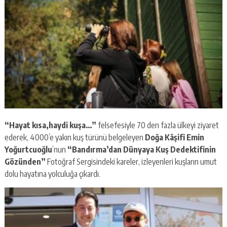
“Hayat kısa,haydi kuşa…”
felsefesiyle 70 den fazla ülkeyi ziyaret
ederek, 4000’e yakın kuş türünü belgeleyen
Doğa Kâşifi Emin
Yoğurtcuoğlu
’nun
“Bandırma’dan Dünyaya Kuş Dedektifinin
Gözünden”
Fotoğraf Sergisindeki kareler, izleyenleri kuşların umut
dolu hayatına yolculuğa çıkardı.