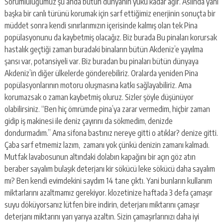
Sorumluluğumuz şu anda bütün dünyanın yükü kadar ağır. Aslında yani
başka bir canlı türünü korumak için sarf ettiğimiz enerjinin sonuçta bir
müddet sonra kendi sınırlarımızın içerisinde kalmış olan tek Pina
popülasyonunu da kaybetmiş olacağız. Biz burada Bu pinaları korursak
hastalık geçtiği zaman buradaki binaların bütün Akdeniz’e yayılma
şansı var, potansiyeli var. Biz buradan bu pinaları bütün dünyaya
Akdeniz’in diğer ülkelerde gönderebiliriz. Oralarda yeniden Pina
popülasyonlarının motoru oluşmasına katkı sağlayabiliriz. Ama
korumazsak o zaman kaybetmiş oluruz. Sizler şöyle düşünüyor
olabilirsiniz. “Ben hiç ömrümde pina’ya zarar vermedim, hiçbir zaman
gidip iş makinesi ile deniz çayırını da sökmedim, denizde
dondurmadım.” Ama sifona bastınız nereye gitti o atıklar? denize gitti.
Çaba sarf etmemiz lazım, zamanı yok çünkü denizin zamanı kalmadı.
Mutfak lavabosunun altındaki dolabın kapağını bir açın göz atın
beraber sayalım bulaşık deterjanı kir sökücü leke sökücü daha sayalım
mı? Ben kendi evimdekini saydım 14 tane çıktı. Yani bunların kullanım
miktarlarını azaltmamız gerekiyor. klozetinize haftada 3 defa çamaşır
suyu döküyorsanız lütfen bire indirin, deterjanı miktarını çamaşır
deterjanı miktarını yarı yarıya azaltın. Sizin çamaşırlarınızı daha iyi