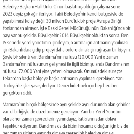
Belediye Başkanı Halil Ünlü. O’nun başlatmış olduğu çalışma sene
2022’deyiz çok ağır ilerliyor. Tabii Belediye’nin kendi bütçesiyle de
yapabilmesi kolay değil. 30 milyon Euro’luk bir proje Avrupa Birliği
fonlarından alınıyor. İşte Baski Genel Müdürlüğü’nün, Bakanlığı’nda bir
payı var bu şekilde. Büyükşehir 2014 Büyükşehir olduktan sonra. Ben
15 senedir yerel yönetimin içindeyim, o arıtma için arıtmanın yapılması
için Bakanlıklara gidip projeyi daha önlere almak için uğraşan bir kişiyim.
Şöyle bir sıkıntı var. Bandırma’nın nüfusu 120.000 Yani o zaman
Bandırma’nın nüfusunun gelişmesi ile ilgili bizim şu anda Bandırma’nın
nüfusu 172.000 Yani yine yeterli olmayacak. Önümüzdeki süreçte
tekrardan başka bölgeye başka arıtmanın yapılması gerekiyor. Yani
Türkiye’de işler yavaş ilerliyor. Denizi kirletmek için hep beraber
gerçekten ciddi.
Marmara’nın birçok bölgesinde aynı şekilde aynı durumda olan şehirler
var, el birliğiyle de düzeltmemiz gerekiyor. Yani biz Yerel Yönetim
olarak her zaman çevrecilerin yanındayız, katkılarınızdan dolayı
teşekkür ediyorum. Bandırma’da da bizim hocamız olduğun için biz de
her zaman sizlerin yanında olmaya çevreci bir belediye olmayı