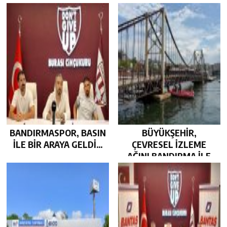
JEST…
KOLTUĞUNDA…
BANDIRMASPOR, BASIN
BÜYÜKŞEHİR,
İLE BİR ARAYA GELDİ…
ÇEVRESEL İZLEME
AĞINI BANDIRMA İLE
GÜÇLENDİRDİ…