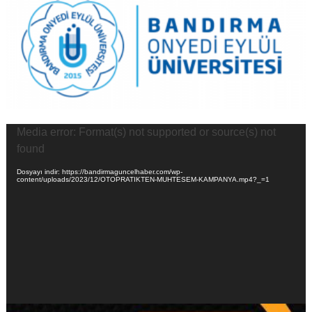
Video
Media error: Format(s) not supported or source(s) not
oynatıcı
found
Dosyayı indir: https://bandirmaguncelhaber.com/wp-
content/uploads/2023/12/OTOPRATIKTEN-MUHTESEM-KAMPANYA.mp4?_=1