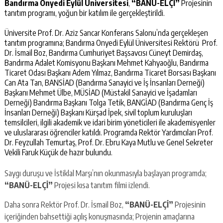
Bandırma Onyedi Eylül Üniversitesi
,
“BANÜ-ELÇİ”
Projesinin
tanıtım programı, yoğun bir katılım ile gerçekleştirildi.
Üniversite Prof. Dr. Aziz Sancar Konferans Salonu’nda gerçekleşen
tanıtım programına; Bandırma Onyedi Eylül Üniversitesi Rektörü Prof.
Dr. İsmail Boz, Bandırma Cumhuriyet Başsavcısı Cüneyt Demirdaş,
Bandırma Adalet Komisyonu Başkanı Mehmet Kahyaoğlu, Bandırma
Ticaret Odası Başkanı Adem Yılmaz, Bandırma Ticaret Borsası Başkanı
Can Ata Tan, BANSİAD (Bandırma Sanayici ve İş İnsanları Derneği)
Başkanı Mehmet Ülbe, MÜSİAD (Müstakil Sanayici ve İşadamları
Derneği) Bandırma Başkanı Tolga Tetik, BANGİAD (Bandırma Genç İş
İnsanları Derneği) Başkanı Kürşad İpek, sivil toplum kuruluşları
temsilcileri, ilgili akademik ve idari birim yöneticileri ile akademisyenler
ve uluslararası öğrenciler katıldı. Programda Rektör Yardımcıları Prof.
Dr. Feyzullah Temurtaş, Prof. Dr. Ebru Kaya Mutlu ve Genel Sekreter
Vekili Faruk Küçük de hazır bulundu.
Saygı duruşu ve İstiklal Marşı’nın okunmasıyla başlayan programda;
“BANÜ-ELÇİ”
Projesi kısa tanıtım filmi izlendi.
Daha sonra Rektör Prof. Dr. İsmail Boz,
“BANÜ-ELÇİ”
Projesinin
içeriğinden bahsettiği açılış konuşmasında; Projenin amaçlarına