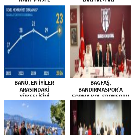
DÖRT GÖZLE
BANTAŞ’TAN…
BEKLİYOR…
BANÜ, EN İYİLER
BAGFAŞ,
ARASINDAKİ
BANDIRMASPOR’A
YÜKSELİŞİNİ
FORMA KOL SPONSORU
SÜRDÜRDÜ…
OLARAK KUCAK AÇTI…