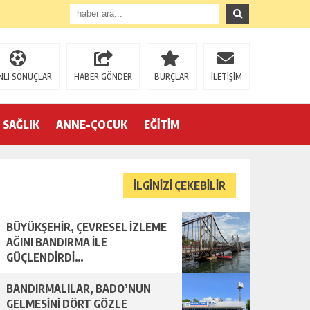
NLI SONUÇLAR
HABER GÖNDER
BURÇLAR
İLETİŞİM
SAĞLIK
ANNE-ÇOCUK
EĞİTİM
İLGİNİZİ ÇEKEBİLİR
BÜYÜKŞEHİR, ÇEVRESEL İZLEME
AĞINI BANDIRMA İLE
GÜÇLENDİRDİ…
BANDIRMALILAR, BADO’NUN
GELMESİNİ DÖRT GÖZLE