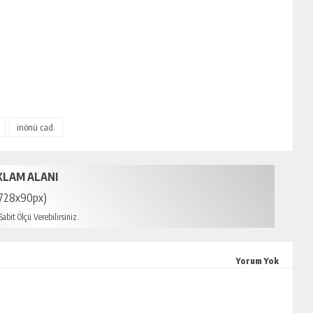
inönü cad.
KLAM ALANI
728x90px)
abit Ölçü Verebilirsiniz.
mersin escort
Yorum Yok