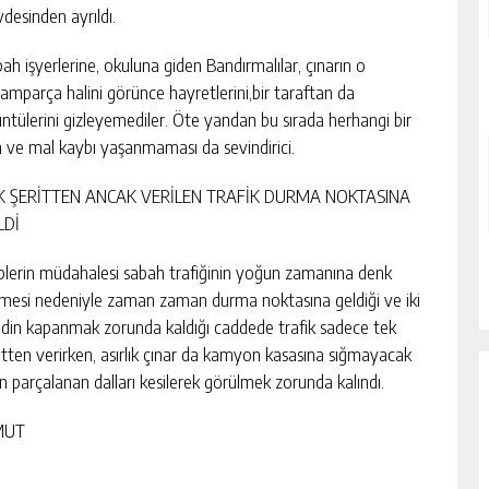
desinden ayrıldı.
ah işyerlerine, okuluna giden Bandırmalılar, çınarın o
amparça halini görünce hayretlerini,bir taraftan da
ntülerini gizleyemediler. Öte yandan bu sırada herhangi bir
 ve mal kaybı yaşanmaması da sevindirici.
K ŞERİTTEN ANCAK VERİLEN TRAFİK DURMA NOKTASINA
LDİ
plerin müdahalesi sabah trafiğinin yoğun zamanına denk
mesi nedeniyle zaman zaman durma noktasına geldiği ve iki
idin kapanmak zorunda kaldığı caddede trafik sadece tek
itten verirken, asırlık çınar da kamyon kasasına sığmayacak
n parçalanan dalları kesilerek görülmek zorunda kalındı.
MUT