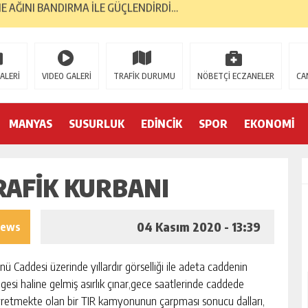
GELMESİNİ DÖRT GÖZLE BEKLİYOR…
RI, BANTAŞ’TAN…
 YÜKSELİŞİNİ SÜRDÜRDÜ…
ALERİ
VIDEO GALERİ
TRAFİK DURUMU
NÖBETÇİ ECZANELER
CA
ORMA KOL SPONSORU OLARAK KUCAK AÇTI…
E; BANDIRMA DEMOKRASİ PLATFORMU’NDAN…
MANYAS
SUSURLUK
EDİNCİK
SPOR
EKONOMİ
TK’LAR AYAKTA… İLK TEPKİ KENT KONSEYİ’NDEN…
RAFİK KURBANI
S GAZİLERİNE 52 YIL SONRA AHD-İ VEFA…
İK YILINDA; 2 BİN 226 MEZUN…
04 Kasım 2020 - 13:39
iews
YA 2. GENÇLİK MERKEZİ…
nü Caddesi üzerinde yıllardır görselliği ile adeta caddenin
gesi haline gelmiş asırlık çınar,gece saatlerinde caddede
retmekte olan bir TIR kamyonunun çarpması sonucu dalları,