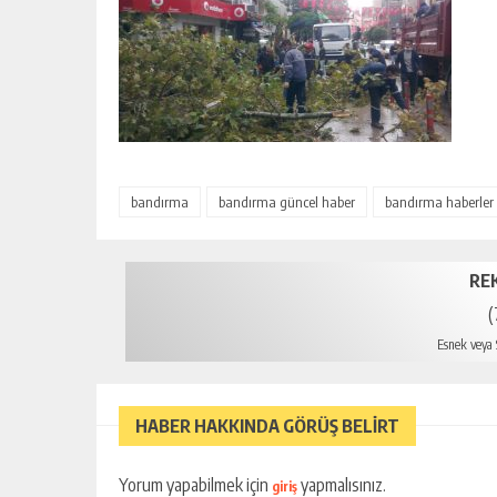
bandırma
bandırma güncel haber
bandırma haberler
RE
(
Esnek veya S
HABER HAKKINDA GÖRÜŞ BELİRT
Yorum yapabilmek için
yapmalısınız.
giriş