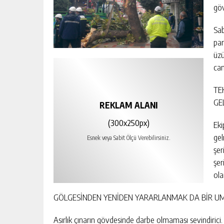
göv
Sab
par
üzü
can
TE
GE
REKLAM ALANI
(300x250px)
Eki
gel
Esnek veya Sabit Ölçü Verebilirsiniz.
şer
şer
ola
GÖLGESİNDEN YENİDEN YARARLANMAK DA BİR U
Asırlık çınarın gövdesinde darbe olmaması sevindirici.