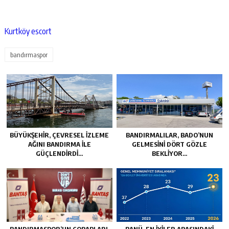
Kurtköy escort
bandırmaspor
BÜYÜKŞEHİR, ÇEVRESEL İZLEME
BANDIRMALILAR, BADO’NUN
AĞINI BANDIRMA İLE
GELMESİNİ DÖRT GÖZLE
GÜÇLENDİRDİ…
BEKLİYOR…