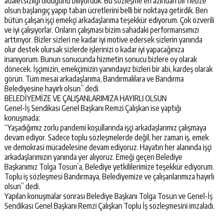
adaletsizliği olduğunu biliyorduk. Bu sözleşme en azından bir nebze
olsun başlangıç yapıp taban ücretlerini belli bir noktaya getirdik. Ben
bütün çalışan işçi emekçi arkadaşlarıma teşekkür ediyorum. Çok özverili
ve iyi çalışıyorlar. Onların çalışması bizim sahadaki performansımızı
arttırıyor. Bizler sizleri ne kadar iyi motive edersek sizlerin yanında
olur destek olursak sizlerde işlerinizi o kadar iyi yapacağınıza
inanıyorum. Bunun sonucunda hizmetin sonucu bizlere oy olarak
dönecek. İşçimizin, emekçimizin yanındayız bizleri bir abi, kardeş olarak
görün. Tüm mesai arkadaşlarıma, Bandırmalılara ve Bandırma
Belediyesine hayırlı olsun” dedi.
BELEDİYEMİZE VE ÇALIŞANLARIMIZA HAYIRLI OLSUN
Genel-İş Sendikası Genel Başkanı Remzi Çalışkan ise yaptığı
konuşmada:
“Yaşadığımız zorlu pandemi koşullarında işçi arkadaşlarımız çalışmaya
devam ediyor. Sadece toplu sözleşmelerde değil, her zaman iş, emek
ve demokrasi mücadelesine devam ediyoruz. Hayatın her alanında işçi
arkadaşlarımızın yanında yer alıyoruz. Emeği geçen Belediye
Başkanımız Tolga Tosun’a, Belediye yetkililerimize teşekkür ediyorum.
Toplu iş sözleşmesi Bandırmaya, Belediyemize ve çalışanlarımıza hayırlı
olsun” dedi.
Yapılan konuşmalar sonrası Belediye Başkanı Tolga Tosun ve Genel-İş
Sendikası Genel Başkanı Remzi Çalışkan Toplu İş sözleşmesini imzaladı.