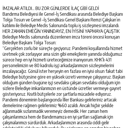
İMZALAR ATILDI… BU ZOR GÜNLERDE İLAÇ GİBİ GELDİ
Bandırma Belediyesi ile Genel-İş Sendikası arasında Belediye Başkanı
Tolga Tosun ve Genel –İş Sendikası Genel Başkanı Remzi Çalışkan’ın
katılımı ile Belediye Meclis Salonunda toplu iş sözleşmesi imzalandı.
HER ZAMAN EMEĞİN YANINDAYIZ, EN İYİSİNİ YAPMAYA ÇALIŞTIK
Belediye Meclis salonunda düzenlenen imza töreni öncesi konuşan
Belediye Başkanı Tolga Tosun:
“Gerçekten zorlu bir süreçte geçiyoruz. Pandemi koşullarında hizmet
üretmek çok zorlaşıyor ama sizin gibi emekçilerin yanında olduğumuz
sürece hep en iyi hizmeti üreteceğimize inanıyorum. KHK’lı 431
personelimizin ve 80 kadrolu işçi arkadaşlarımızın sözleşmelerini
imzalayacağız. Gönül ister herşeyin en fazlası en iyisi olsun fakat tabi
Belediye bütçesine göre en yüksek ücreti vermeye çalışıyoruz. Başkan
olduğum günden bugüne işçi sevdalısı çalışan sevdalısı olduğum için
sizlere Belediye imkanlarımızın en üstünde ücretler vermeye gayret
gösteriyoruz. Kısıtlı bütçelerle zor şartlarla mücadele ediyoruz.
Pandemi döneminin başlangıcında İller Bankası gelirleriniz artacak
demelerine rağmen gelirlerimiz %60 azaldı. Ancak hiçbir şekilde
ağlanmadık sızlanmadık veremeyiz demedik. Her zaman hem
çalışanlarımıza hem de Bandırmamıza en iyi şartları sağlamak için
çalışmalarımızı sürdürdük. Arkadaşlarımızın arasında ciddi gelir