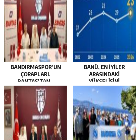
BANDIRMASPOR’UN
BANÜ, EN İYİLER
ÇORAPLARI,
ARASINDAKİ
BANTAŞ’TAN…
YÜKSELİŞİNİ
SÜRDÜRDÜ…