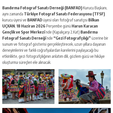
Bandırma Fotograf Sanatı Derneği (BANFAD)
Kurucu
Başkanı,
aynı zamanda
Türkiye Fotograf Sanatı Federasyonu
(TFSF)
kurucu üyesi ve
BANFAD
üyesi olan fotoğraf sanatçısı
Bilkan
UÇKAN
,
18 Haziran 2026
Perşembe günü
Harun Karacan
Gençlik ve Spor Merkezi
’nde (Kapalıçarşı 2.Kat)
Bandırma
Fotograf Sanatı Derneği
’nde
“Gezi Fotografçılığı”
üzerine bir
sunum ve fotograf gösterisi gerçekleştirecek, uzun yıllara dayanan
deneyimlerini ve farklı coğrafyalardan karelerini paylaşacağı bu
etkinlikte, gezi fotografçılığının anlatım dili, gözlem gücü ve hikâye
oluşturma süreçleri ele alınacak.