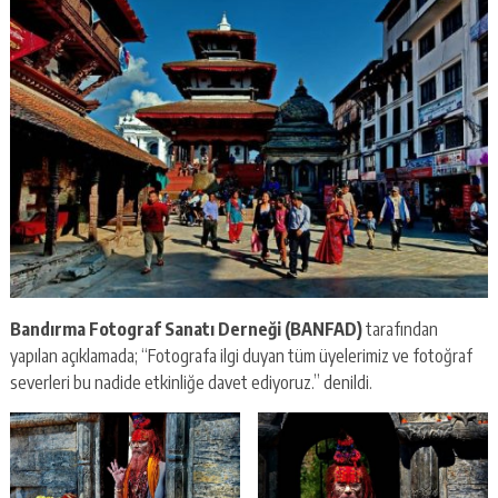
Bandırma Fotograf Sanatı Derneği (BANFAD)
tarafından
yapılan açıklamada; “Fotografa ilgi duyan tüm üyelerimiz ve fotoğraf
severleri bu nadide etkinliğe davet ediyoruz.” denildi.