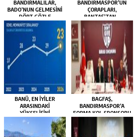
BANDIRMALILAR,
BANDIRMASPOR’UN
BADO’NUN GELMESİNİ
ÇORAPLARI,
DÖRT GÖZLE
BANTAŞ’TAN…
BEKLİYOR…
BANÜ, EN İYİLER
BAGFAŞ,
ARASINDAKİ
BANDIRMASPOR’A
YÜKSELİŞİNİ
FORMA KOL SPONSORU
SÜRDÜRDÜ…
OLARAK KUCAK AÇTI…