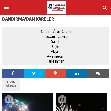
BANDIRMA’DAN KARELER
Bandırma’dan Karaler
Foto:Ümit Çekirge
Sabah
Öğle
Akşam
Aynı mekân
Farkı zaman
1.514
views